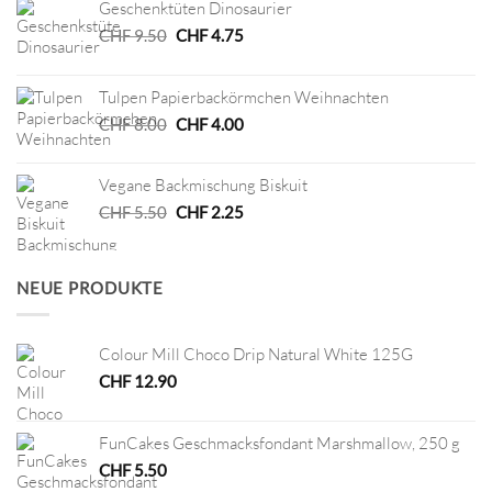
Geschenktüten Dinosaurier
Ursprünglicher
Aktueller
CHF
9.50
CHF
4.75
Preis
Preis
war:
ist:
Tulpen Papierbackörmchen Weihnachten
CHF 9.50
CHF 4.75.
Ursprünglicher
Aktueller
CHF
8.00
CHF
4.00
Preis
Preis
war:
ist:
Vegane Backmischung Biskuit
CHF 8.00
CHF 4.00.
Ursprünglicher
Aktueller
CHF
5.50
CHF
2.25
Preis
Preis
war:
ist:
CHF 5.50
CHF 2.25.
NEUE PRODUKTE
Colour Mill Choco Drip Natural White 125G
CHF
12.90
FunCakes Geschmacksfondant Marshmallow, 250 g
CHF
5.50