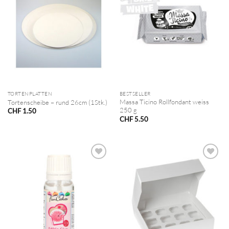
TORTENPLATTEN
BESTSELLER
Massa Ticino Rollfondant weiss
Tortenscheibe – rund 26cm (1Stk.)
250 g
CHF
1.50
CHF
5.50