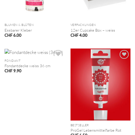
BLUMEN & BLÜTEN
VERPACKUNGEN
Essbarer Kleber
12er Cupcake Box – weiss
CHF
6.00
CHF
4.00
FONDANT
Fondantdecke weiss 36 cm
CHF
9.90
BESTSELLER
ProGel Lebensmittelfarbe Rot