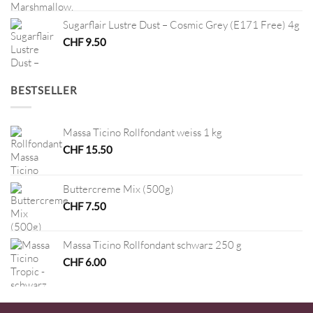
Sugarflair Lustre Dust – Cosmic Grey (E171 Free) 4g
CHF
9.50
BESTSELLER
Massa Ticino Rollfondant weiss 1 kg
CHF
15.50
Buttercreme Mix (500g)
CHF
7.50
Massa Ticino Rollfondant schwarz 250 g
CHF
6.00