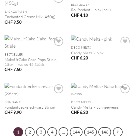
BESTSELLER
Rollfondant – pink (hell)
BACKZUTATEN
CHF
4.10
Enchanted Creme Mix (450g)
CHF
9.50
DECO MELTS
Candy Melts – pink
BESTSELLER
CHF
6.20
MakeUrCake Cake Pops Stiele,
15cm – weiss 45 Stück
CHF
7.50
FONDANT
DECO MELTS
Fondantdecke schwarz 36 cm
Candy Melts – Schneeweiss
CHF
9.90
CHF
6.20
1
2
3
4
…
144
145
146