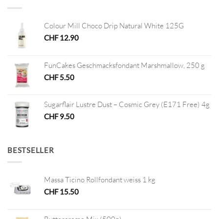
Colour Mill Choco Drip Natural White 125G
CHF
12.90
FunCakes Geschmacksfondant Marshmallow, 250 g
CHF
5.50
Sugarflair Lustre Dust – Cosmic Grey (E171 Free) 4g
CHF
9.50
BESTSELLER
Massa Ticino Rollfondant weiss 1 kg
CHF
15.50