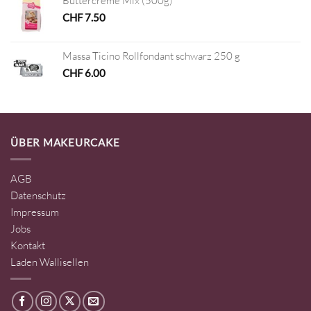
Buttercreme Mix (500g)
CHF
7.50
Massa Ticino Rollfondant schwarz 250 g
CHF
6.00
ÜBER MAKEURCAKE
AGB
Datenschutz
Impressum
Jobs
Kontakt
Laden Wallisellen