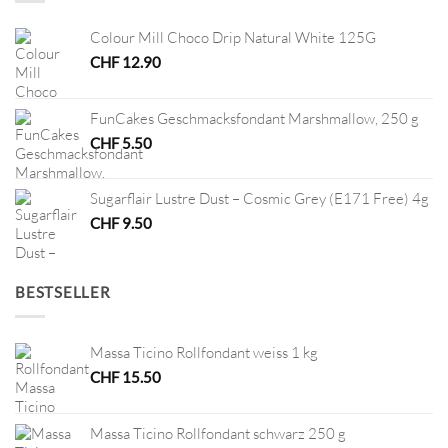
Colour Mill Choco Drip Natural White 125G
CHF
12.90
FunCakes Geschmacksfondant Marshmallow, 250 g
CHF
5.50
Sugarflair Lustre Dust – Cosmic Grey (E171 Free) 4g
CHF
9.50
BESTSELLER
Massa Ticino Rollfondant weiss 1 kg
CHF
15.50
Massa Ticino Rollfondant schwarz 250 g