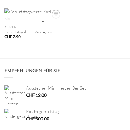
NICHT VORRÄTIG
KERZEN
Geburtstagskerze Zahl 4, blau
CHF
2.90
EMPFEHLUNGEN FÜR SIE
Ausstecher Mini Herzen 3er Set
CHF
12.00
Kindergeburtstag
CHF
500.00