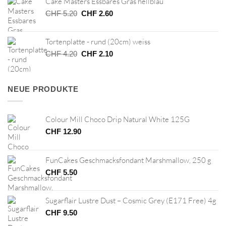
Cake Masters Essbares Gras hellblau
CHF 24.90
CHF 12.45.
Ursprünglicher
Aktueller
CHF
5.20
CHF
2.60
Preis
Preis
war:
ist:
Tortenplatte - rund (20cm) weiss
CHF 5.20
CHF 2.60.
Ursprünglicher
Aktueller
CHF
4.20
CHF
2.10
Preis
Preis
war:
ist:
CHF 4.20
CHF 2.10.
NEUE PRODUKTE
Colour Mill Choco Drip Natural White 125G
CHF
12.90
FunCakes Geschmacksfondant Marshmallow, 250 g
CHF
5.50
Sugarflair Lustre Dust – Cosmic Grey (E171 Free) 4g
CHF
9.50