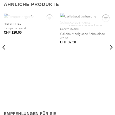
ÄHNLICHE PRODUKTE
NICHT VORRÄTIG
HILFSMITTEL
NICHT VORRÄTIG
Temperiergerät
BACKZUTATEN
CHF
120.00
Callebaut belgische Schokolade
weiss
CHF
32.50
EMPFEHLUNGEN FÜR SIE