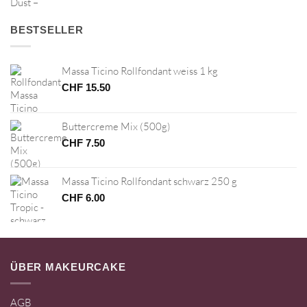
BESTSELLER
Massa Ticino Rollfondant weiss 1 kg
CHF
15.50
Buttercreme Mix (500g)
CHF
7.50
Massa Ticino Rollfondant schwarz 250 g
CHF
6.00
ÜBER MAKEURCAKE
AGB