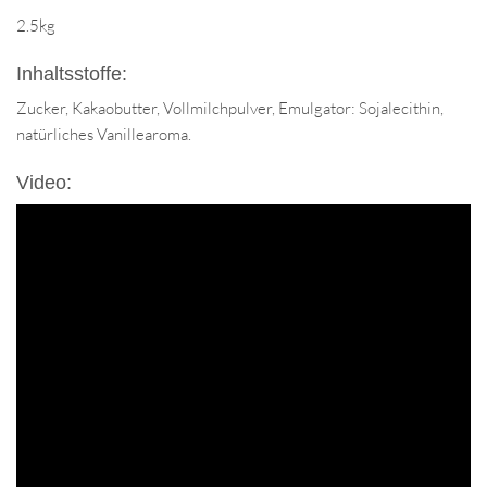
2.5kg
Inhaltsstoffe:
Zucker, Kakaobutter, Vollmilchpulver, Emulgator: Sojalecithin,
natürliches Vanillearoma.
Video: