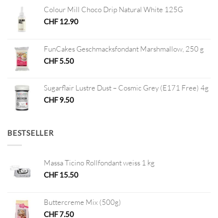
Colour Mill Choco Drip Natural White 125G
CHF
12.90
FunCakes Geschmacksfondant Marshmallow, 250 g
CHF
5.50
Sugarflair Lustre Dust – Cosmic Grey (E171 Free) 4g
CHF
9.50
BESTSELLER
Massa Ticino Rollfondant weiss 1 kg
CHF
15.50
Buttercreme Mix (500g)
CHF
7.50