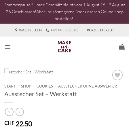
Sommerpause!!Unser Geschäft bleibt vom 1.August 26 - 9.August
26 Geschlossen!Aber ihr könnt gerne über unseren Online Shop
bestellen!!
Zum
WALLISELLEN
+41 44 558 85 03
KURZE LIEFERZEIT
Inhalt
springen
START
/
SHOP
/
COOKIES
/
AUSSTECHER OHNE AUSWERFER
Ausstecher Set – Werkstatt
22.50
CHF