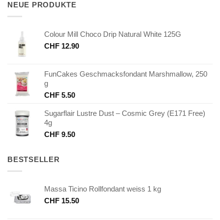
NEUE PRODUKTE
Colour Mill Choco Drip Natural White 125G
CHF
12.90
FunCakes Geschmacksfondant Marshmallow, 250
g
CHF
5.50
Sugarflair Lustre Dust – Cosmic Grey (E171 Free)
4g
CHF
9.50
BESTSELLER
Massa Ticino Rollfondant weiss 1 kg
CHF
15.50