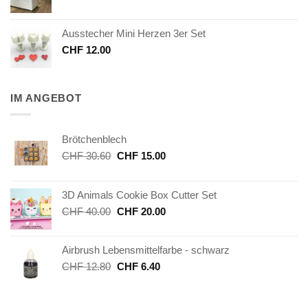
Ausstecher Mini Herzen 3er Set
CHF
12.00
IM ANGEBOT
Brötchenblech
Ursprünglicher
Aktueller
CHF
30.60
CHF
15.00
Preis
Preis
war:
ist:
3D Animals Cookie Box Cutter Set
CHF 30.60
CHF 15.00.
Ursprünglicher
Aktueller
CHF
40.00
CHF
20.00
Preis
Preis
war:
ist:
Airbrush Lebensmittelfarbe - schwarz
CHF 40.00
CHF 20.00.
Ursprünglicher
Aktueller
CHF
12.80
CHF
6.40
Preis
Preis
war:
ist:
CHF 12.80
CHF 6.40.