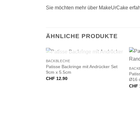
Sie möchten mehr über MakeUrCake erfah
ÄHNLICHE PRODUKTE
+
+
NICHT VORRÄTIG
BACKBLECHE
Patisse Backringe mit Andrücker Set
BACK
9cm x 5.5cm
Patis
CHF
12.90
Ø16 
CHF