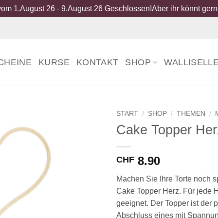
om 1.August 26 - 9.August 26 Geschlossen!Aber ihr könnt gerne
CHEINE
KURSE
KONTAKT
SHOP
WALLISELL
START
/
SHOP
/
THEMEN
/
Cake Topper Her
8.90
CHF
Machen Sie Ihre Torte noch s
Cake Topper Herz. Für jede H
geeignet. Der Topper ist der p
Abschluss eines mit Spannun