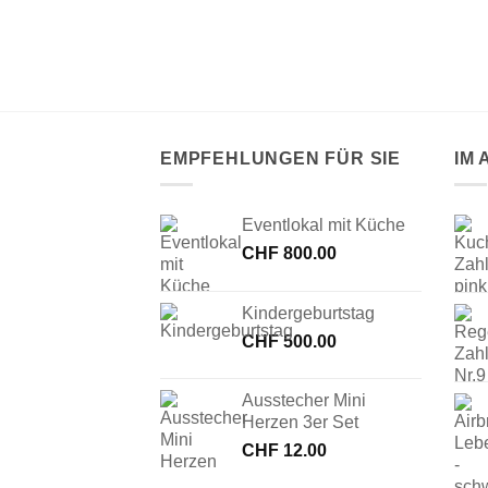
 AUSWERFER
 Set
EMPFEHLUNGEN FÜR SIE
IM
Eventlokal mit Küche
CHF
800.00
Kindergeburtstag
CHF
500.00
Ausstecher Mini
Herzen 3er Set
CHF
12.00