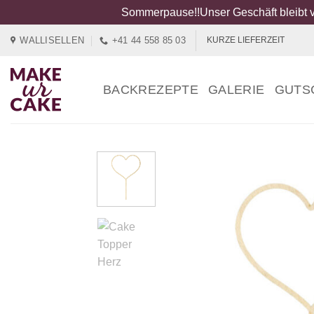
Sommerpause!!Unser Geschäft bleibt v
Zum
WALLISELLEN
+41 44 558 85 03
KURZE LIEFERZEIT
Inhalt
springen
BACKREZEPTE
GALERIE
GUTS