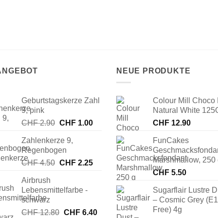
 ANGEBOT
NEUE PRODUKTE
Geburtstagskerze Zahl
Colour Mill Choco 
9, pink
Natural White 125
Ursprünglicher
Aktueller
CHF
2.90
CHF
1.00
CHF
12.90
Preis
Preis
Zahlenkerze 9,
FunCakes
war:
ist:
Regenbogen
Geschmacksfonda
CHF 2.90
CHF 1.00.
Marshmallow, 250
Ursprünglicher
Aktueller
CHF
4.50
CHF
2.25
Preis
Preis
CHF
5.50
Airbrush
war:
ist:
Lebensmittelfarbe -
Sugarflair Lustre D
CHF 4.50
CHF 2.25.
schwarz
– Cosmic Grey (E
Free) 4g
Ursprünglicher
Aktueller
CHF
12.80
CHF
6.40