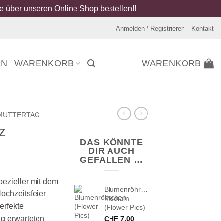
 über unseren Online Shop bestellen!!
Anmelden / Registrieren
Kontakt
EN
WARENKORB
WARENKORB
MUTTERTAG
z
DAS KÖNNTE
DIR AUCH
GEFALLEN …
pezieller mit dem
Blumenröhrchen
ochzeitsfeier
Medium
erfekte
(Flower Pics)
g erwarteten
CHF
7.00