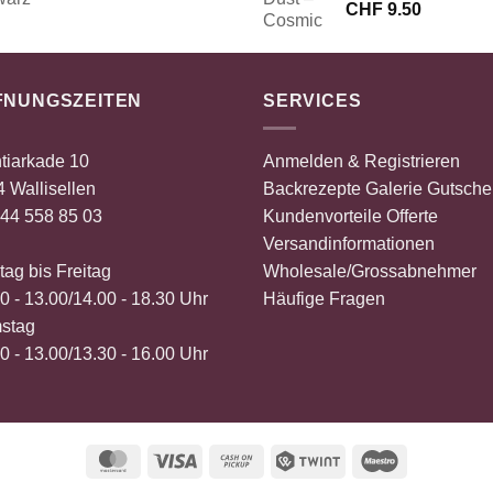
Preis
Preis
CHF
9.50
war:
ist:
CHF 12.80
CHF 6.40.
FNUNGSZEITEN
SERVICES
tiarkade 10
Anmelden & Registrieren
 Wallisellen
Backrezepte
Galerie
Gutsche
44 558 85 03
Kundenvorteile
Offerte
Versandinformationen
ag bis Freitag
Wholesale/Grossabnehmer
0 - 13.00/14.00 - 18.30 Uhr
Häufige Fragen
stag
0 - 13.00/13.30 - 16.00 Uhr
MasterCard
Visa
Cash
Twint
Maestro
on