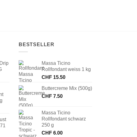
BESTSELLER
Drip
Massa Ticino
G
Rollfondant weiss 1 kg
CHF
15.50
Buttercreme Mix (500g)
nt
CHF
7.50
 g
Massa Ticino
Rollfondant schwarz
ust
250 g
171
CHF
6.00