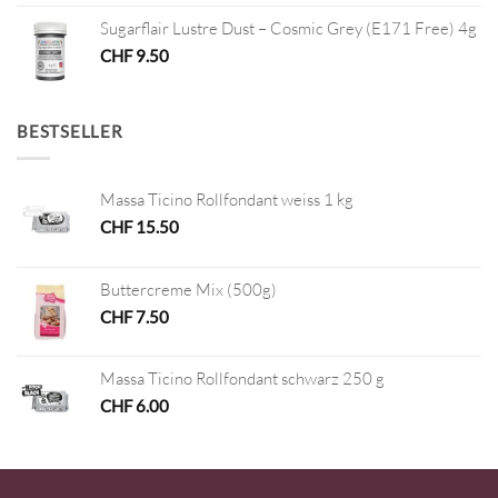
Sugarflair Lustre Dust – Cosmic Grey (E171 Free) 4g
CHF
9.50
BESTSELLER
Massa Ticino Rollfondant weiss 1 kg
CHF
15.50
Buttercreme Mix (500g)
CHF
7.50
Massa Ticino Rollfondant schwarz 250 g
CHF
6.00