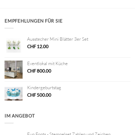
EMPFEHLUNGEN FÜR SIE
Ausstecher Mini Blätter 3er Set
CHF
12.00
Eventlokal mit Küche
CHF
800.00
Kindergeburtstag
CHF
500.00
IM ANGEBOT
Fun Fonts - Stempelset Zahlen und Zeichen