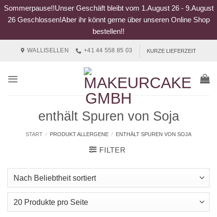
Sommerpause!!Unser Geschäft bleibt vom 1.August 26 - 9.August
26 Geschlossen!Aber ihr könnt gerne über unseren Online Shop
bestellen!!
Zum
WALLISELLEN
+41 44 558 85 03
KURZE LIEFERZEIT
Inhalt
springen
enthält Spuren von Soja
START
/
PRODUKT ALLERGENE
/
ENTHÄLT SPUREN VON SOJA
FILTER