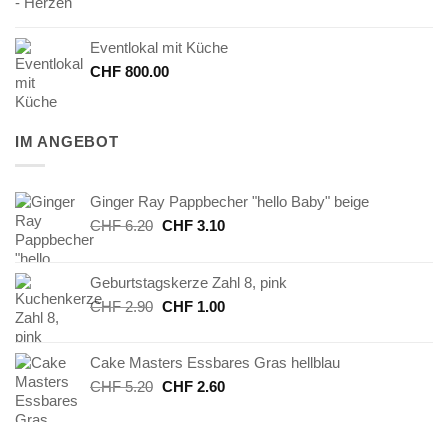
Eventlokal mit Küche
CHF
800.00
IM ANGEBOT
Ginger Ray Pappbecher "hello Baby" beige
Ursprünglicher
Aktueller
CHF
6.20
CHF
3.10
Preis
Preis
war:
ist:
Geburtstagskerze Zahl 8, pink
CHF 6.20
CHF 3.10.
Ursprünglicher
Aktueller
CHF
2.90
CHF
1.00
Preis
Preis
war:
ist:
Cake Masters Essbares Gras hellblau
CHF 2.90
CHF 1.00.
Ursprünglicher
Aktueller
CHF
5.20
CHF
2.60
Preis
Preis
war:
ist:
CHF 5.20
CHF 2.60.