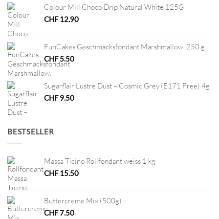
Colour Mill Choco Drip Natural White 125G
CHF
12.90
FunCakes Geschmacksfondant Marshmallow, 250 g
CHF
5.50
Sugarflair Lustre Dust – Cosmic Grey (E171 Free) 4g
CHF
9.50
BESTSELLER
Massa Ticino Rollfondant weiss 1 kg
CHF
15.50
Buttercreme Mix (500g)
CHF
7.50