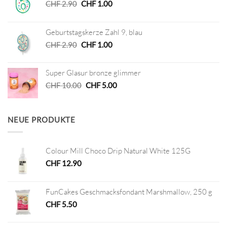
Ursprünglicher
Aktueller
CHF
2.90
CHF
1.00
Preis
Preis
war:
ist:
Geburtstagskerze Zahl 9, blau
CHF 2.90
CHF 1.00.
Ursprünglicher
Aktueller
CHF
2.90
CHF
1.00
Preis
Preis
war:
ist:
Super Glasur bronze glimmer
CHF 2.90
CHF 1.00.
Ursprünglicher
Aktueller
CHF
10.00
CHF
5.00
Preis
Preis
war:
ist:
CHF 10.00
CHF 5.00.
NEUE PRODUKTE
Colour Mill Choco Drip Natural White 125G
CHF
12.90
FunCakes Geschmacksfondant Marshmallow, 250 g
CHF
5.50