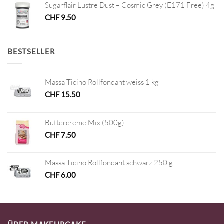
Sugarflair Lustre Dust – Cosmic Grey (E171 Free) 4g
CHF
9.50
BESTSELLER
Massa Ticino Rollfondant weiss 1 kg
CHF
15.50
Buttercreme Mix (500g)
CHF
7.50
Massa Ticino Rollfondant schwarz 250 g
CHF
6.00