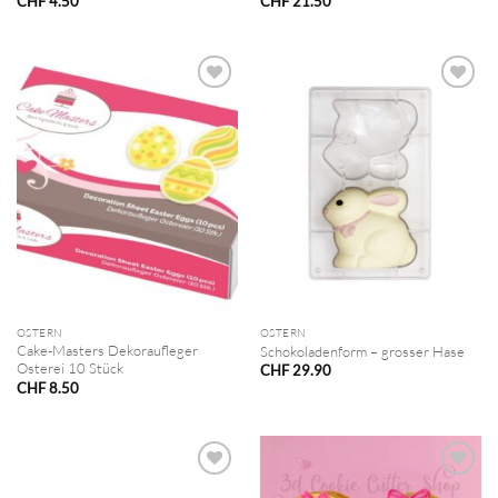
CHF
4.50
CHF
21.50
OSTERN
OSTERN
Cake-Masters Dekoraufleger
Schokoladenform – grosser Hase
Osterei 10 Stück
CHF
29.90
CHF
8.50