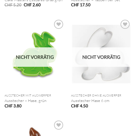
Ursprünglicher
Aktueller
CHF
5.20
CHF
2.60
CHF
17.50
Preis
Preis
war:
ist:
CHF 5.20
CHF 2.60.
NICHT VORRÄTIG
NICHT VORRÄTIG
AUSSTECHER MIT AUSWERFER
AUSSTECHER OHNE AUSWERFER
Ausstecher – Hase, grün
Ausstecher Hase 6 cm
CHF
3.80
CHF
4.50