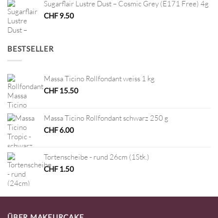
Sugarflair Lustre Dust – Cosmic Grey (E171 Free) 4g
CHF
9.50
BESTSELLER
Massa Ticino Rollfondant weiss 1 kg
CHF
15.50
Massa Ticino Rollfondant schwarz 250 g
CHF
6.00
Tortenscheibe - rund 26cm (1Stk.)
CHF
1.50
ÜBER MAKEURCAKE