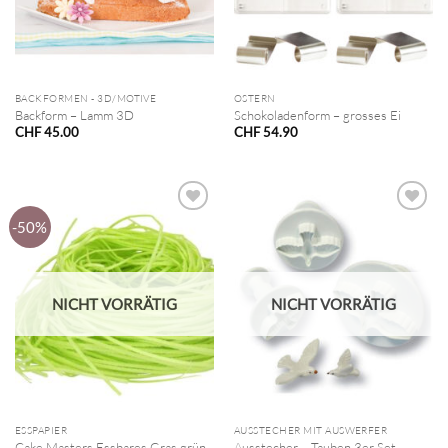
BACKFORMEN - 3D/MOTIVE
OSTERN
Backform – Lamm 3D
Schokoladenform – grosses Ei
CHF
45.00
CHF
54.90
-50%
NICHT VORRÄTIG
NICHT VORRÄTIG
ESSPAPIER
AUSSTECHER MIT AUSWERFER
Cake Masters Essbares Gras grün
Ausstecher – Tauben 3er Set