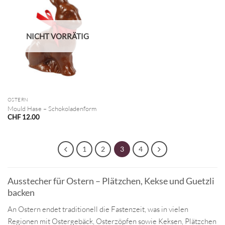
NICHT VORRÄTIG
OSTERN
Mould Hase – Schokoladenform
CHF
12.00
1
2
3
4
Ausstecher für Ostern – Plätzchen, Kekse und Guetzli
backen
An Ostern endet traditionell die Fastenzeit, was in vielen
Regionen mit Ostergebäck, Osterzöpfen sowie Keksen, Plätzchen