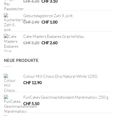
Ursprünglicher
Aktueller
CHF
6.20
CHF
3.10
Preis
Preis
war:
ist:
Geburtstagskerze Zahl 8, pink
CHF 6.20
CHF 3.10.
Ursprünglicher
Aktueller
CHF
2.90
CHF
1.00
Preis
Preis
war:
ist:
Cake Masters Essbares Gras hellblau
CHF 2.90
CHF 1.00.
Ursprünglicher
Aktueller
CHF
5.20
CHF
2.60
Preis
Preis
war:
ist:
CHF 5.20
CHF 2.60.
NEUE PRODUKTE
Colour Mill Choco Drip Natural White 125G
CHF
12.90
FunCakes Geschmacksfondant Marshmallow, 250 g
CHF
5.50