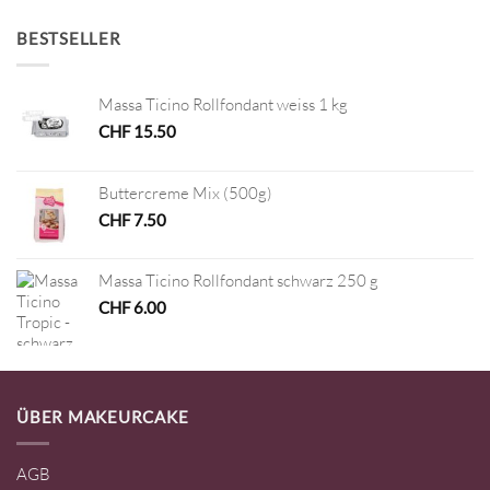
BESTSELLER
Massa Ticino Rollfondant weiss 1 kg
CHF
15.50
Buttercreme Mix (500g)
CHF
7.50
Massa Ticino Rollfondant schwarz 250 g
CHF
6.00
ÜBER MAKEURCAKE
AGB