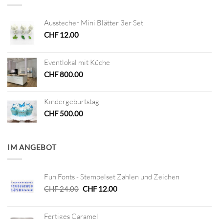
Ausstecher Mini Blätter 3er Set
CHF
12.00
Eventlokal mit Küche
CHF
800.00
Kindergeburtstag
CHF
500.00
IM ANGEBOT
Fun Fonts - Stempelset Zahlen und Zeichen
Ursprünglicher
Aktueller
CHF
24.00
CHF
12.00
Preis
Preis
war:
ist:
Fertiges Caramel
CHF 24.00
CHF 12.00.