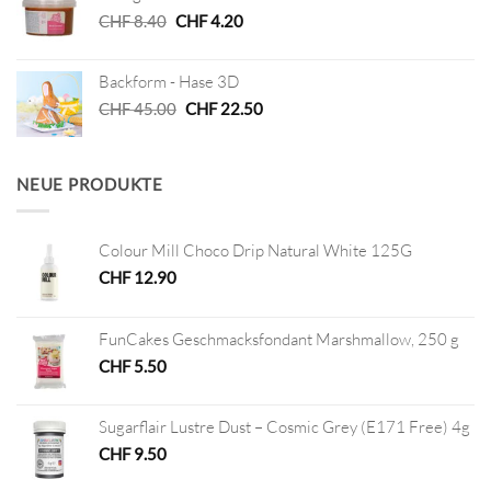
Ursprünglicher
Aktueller
CHF
8.40
CHF
4.20
Preis
Preis
war:
ist:
Backform - Hase 3D
CHF 8.40
CHF 4.20.
Ursprünglicher
Aktueller
CHF
45.00
CHF
22.50
Preis
Preis
war:
ist:
CHF 45.00
CHF 22.50.
NEUE PRODUKTE
Colour Mill Choco Drip Natural White 125G
CHF
12.90
FunCakes Geschmacksfondant Marshmallow, 250 g
CHF
5.50
Sugarflair Lustre Dust – Cosmic Grey (E171 Free) 4g
CHF
9.50