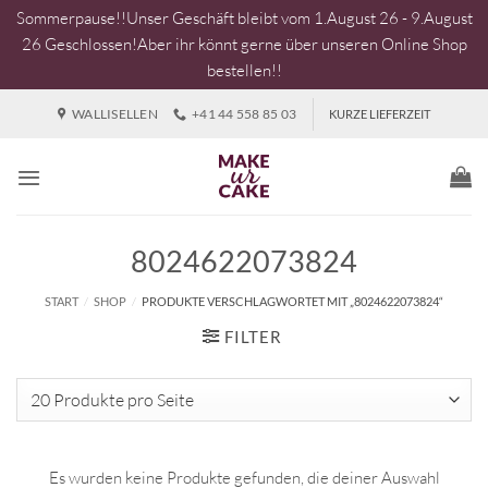
Sommerpause!!Unser Geschäft bleibt vom 1.August 26 - 9.August
26 Geschlossen!Aber ihr könnt gerne über unseren Online Shop
bestellen!!
Zum
WALLISELLEN
+41 44 558 85 03
KURZE LIEFERZEIT
Inhalt
springen
8024622073824
START
/
SHOP
/
PRODUKTE VERSCHLAGWORTET MIT „8024622073824“
FILTER
Es wurden keine Produkte gefunden, die deiner Auswahl