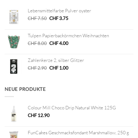
Lebensmittelfarbe Pulver oyster
Ursprünglicher
Aktueller
CHF
7.50
CHF
3.75
Preis
Preis
war:
ist:
Tulpen Papierbackörmchen Weihnachten
CHF 7.50
CHF 3.75.
Ursprünglicher
Aktueller
CHF
8.00
CHF
4.00
Preis
Preis
war:
ist:
Zahlenkerze 2, silber Glitzer
CHF 8.00
CHF 4.00.
Ursprünglicher
Aktueller
CHF
2.90
CHF
1.00
Preis
Preis
war:
ist:
CHF 2.90
CHF 1.00.
NEUE PRODUKTE
Colour Mill Choco Drip Natural White 125G
CHF
12.90
FunCakes Geschmacksfondant Marshmallow, 250 g