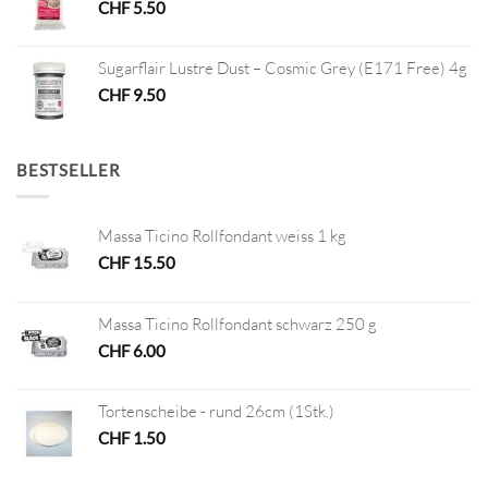
CHF
5.50
Sugarflair Lustre Dust – Cosmic Grey (E171 Free) 4g
CHF
9.50
BESTSELLER
Massa Ticino Rollfondant weiss 1 kg
CHF
15.50
Massa Ticino Rollfondant schwarz 250 g
CHF
6.00
Tortenscheibe - rund 26cm (1Stk.)
CHF
1.50