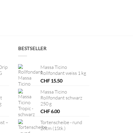
BESTSELLER
Drip
Massa Ticino
G
Rollfondant weiss 1 kg
CHF
15.50
Massa Ticino
t
Rollfondant schwarz
g
250 g
CHF
6.00
ust –
Tortenscheibe - rund
26cm (1Stk.)