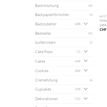
Backmischung
(14)
+
Backpapierförmchen
(4)
Wilt
Backzubehör
(405)
Lebk
CHF
Bestseller
(81)
buttercream
(2)
Cake Pops
(72)
Cakes
(660)
Cookies
(384)
Cremefüllung
(4)
Cupcakes
(220)
Dekorationen
(722)