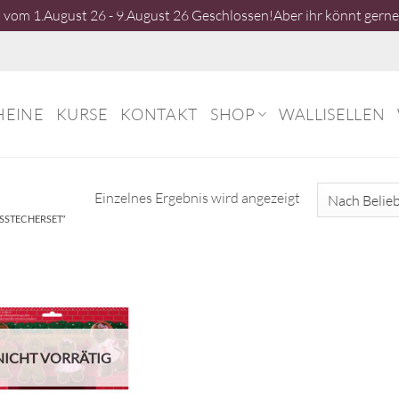
vom 1.August 26 - 9.August 26 Geschlossen!Aber ihr könnt gerne 
HEINE
KURSE
KONTAKT
SHOP
WALLISELLEN
Einzelnes Ergebnis wird angezeigt
SSTECHERSET“
NICHT VORRÄTIG