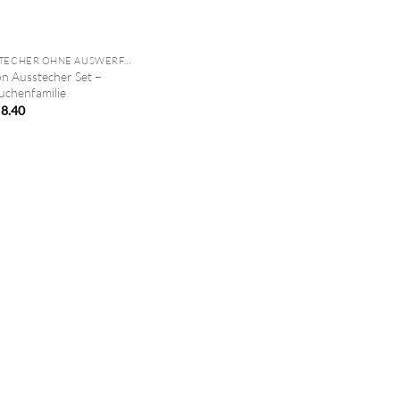
AUSSTECHER OHNE AUSWERFER
on Ausstecher Set –
uchenfamilie
8.40