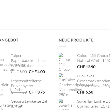
 ANGEBOT
NEUE PRODUKTE
Tulpen
Colour Mill Choco 
Papierbackörmchen
Natural White 125
Weihnachten
CHF
12.90
Ursprünglicher
Aktueller
CHF
8.00
CHF
4.00
FunCakes
Preis
Preis
Lebensmittelfarbe
Geschmacksfondan
war:
ist:
Pulver oyster
Marshmallow, 250 
CHF 8.00
CHF 4.00.
Ursprünglicher
Aktueller
CHF
7.50
CHF
3.75
CHF
5.50
Preis
Preis
Geburtstagskerze Zahl
Sugarflair Lustre D
war:
ist:
8, grün
Cosmic Grey (E171
CHF 7.50
CHF 3.75.