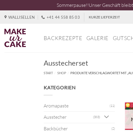
Sommerpause!!Unser Geschäft bleibt 
Zum
WALLISELLEN
+41 44 558 85 03
KURZE LIEFERZEIT
Inhalt
springen
BACKREZEPTE
GALERIE
GUTSC
Ausstecherset
START
/
SHOP
/
PRODUKTE VERSCHLAGWORTET MIT „AU
KATEGORIEN
Aromapaste
(11)
Ausstecher
(383)
Backbücher
(2)