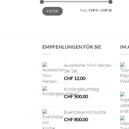
Min.
Max.
Preis:
CHF 0
—
CHF 10
FILTER
Preis
Preis
EMPFEHLUNGEN FÜR SIE
IM
Ausstecher Mini Herzen
3er Set
CHF
12.00
Kindergeburtstag
CHF
500.00
Eventlokal mit Küche
CHF
800.00