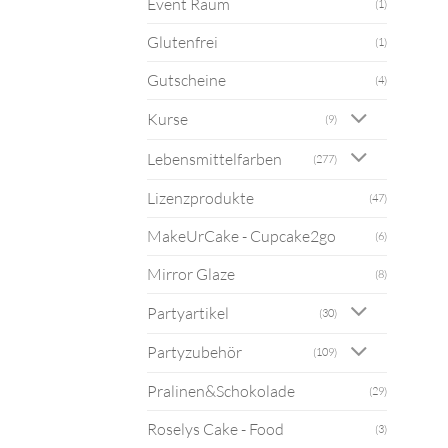
Event Raum
(1)
Glutenfrei
(1)
Gutscheine
(4)
Kurse
(9)
Lebensmittelfarben
(277)
Lizenzprodukte
(47)
MakeUrCake - Cupcake2go
(6)
Mirror Glaze
(8)
Partyartikel
(30)
Partyzubehör
(109)
Pralinen&Schokolade
(29)
Roselys Cake - Food
(3)