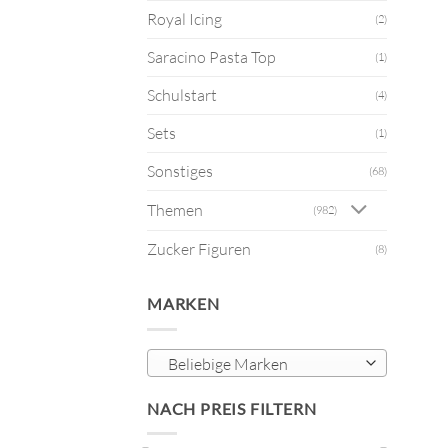
Royal Icing
(2)
Saracino Pasta Top
(1)
Schulstart
(4)
Sets
(1)
Sonstiges
(68)
Themen
(982)
Zucker Figuren
(8)
MARKEN
Beliebige Marken
NACH PREIS FILTERN