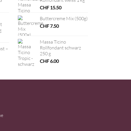
CHF
15.50
Buttercreme Mix (500g)
t
CHF
7.50
g
Massa Ticino
Rollfondant schwarz
ust –
250 g
CHF
6.00
ne