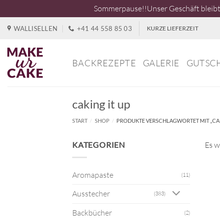
Sommerpause!!Unser Geschäft bleibt 
Zum
WALLISELLEN
+41 44 558 85 03
KURZE LIEFERZEIT
Inhalt
springen
BACKREZEPTE
GALERIE
GUTSC
caking it up
START
/
SHOP
/
PRODUKTE VERSCHLAGWORTET MIT „CAK
KATEGORIEN
Es w
Aromapaste
(11)
Ausstecher
(383)
Backbücher
(2)