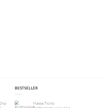
BESTSELLER
Drip
Massa Ticino
G
Rollfondant weiss 1 kg