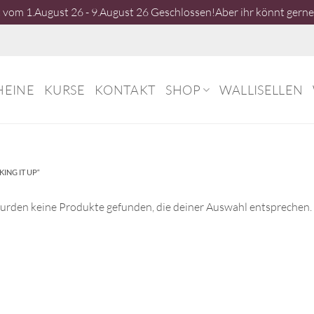
vom 1.August 26 - 9.August 26 Geschlossen!Aber ihr könnt gerne 
HEINE
KURSE
KONTAKT
SHOP
WALLISELLEN
ING IT UP“
urden keine Produkte gefunden, die deiner Auswahl entsprechen.