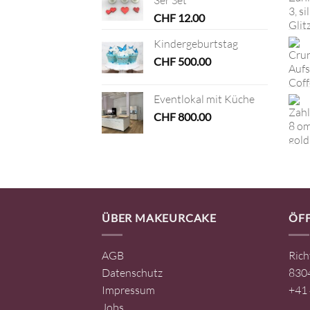
CHF
12.00
Kindergeburtstag
CHF
500.00
Eventlokal mit Küche
CHF
800.00
ÜBER MAKEURCAKE
ÖF
AGB
Rich
Datenschutz
8304
Impressum
+41 
Jobs