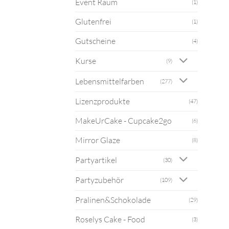
Event Raum
(1)
Glutenfrei
(1)
Gutscheine
(4)
Kurse
(9)
Lebensmittelfarben
(277)
Lizenzprodukte
(47)
MakeUrCake - Cupcake2go
(6)
Mirror Glaze
(8)
Partyartikel
(30)
Partyzubehör
(109)
Pralinen&Schokolade
(29)
Roselys Cake - Food
(3)