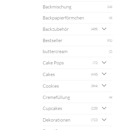
Backmischung
(14)
Backpapierförmchen
(4)
Backzubehör
(405)
Bestseller
(81)
buttercream
(2)
Cake Pops
(72)
Cakes
(660)
Cookies
(384)
Cremefüllung
(4)
Cupcakes
(220)
Dekorationen
(722)