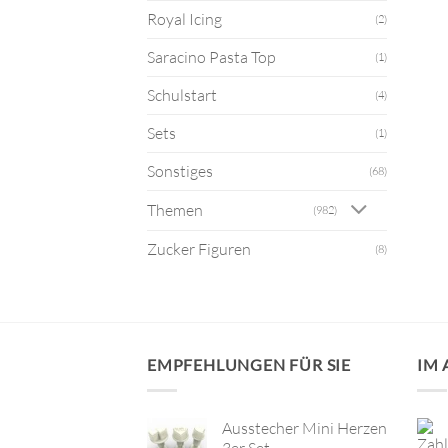
Royal Icing
(2)
Saracino Pasta Top
(1)
Schulstart
(4)
Sets
(1)
Sonstiges
(68)
Themen
(982)
Zucker Figuren
(8)
EMPFEHLUNGEN FÜR SIE
IM
Ausstecher Mini Herzen
3er Set