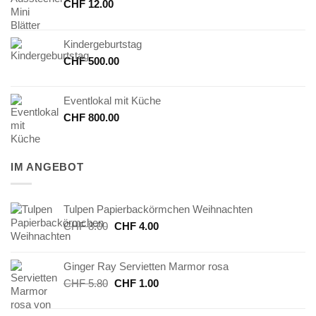
CHF
12.00
Kindergeburtstag
CHF
500.00
Eventlokal mit Küche
CHF
800.00
IM ANGEBOT
Tulpen Papierbackörmchen Weihnachten
Ursprünglicher
Aktueller
CHF
8.00
CHF
4.00
Preis
Preis
war:
ist:
Ginger Ray Servietten Marmor rosa
CHF 8.00
CHF 4.00.
Ursprünglicher
Aktueller
CHF
5.80
CHF
1.00
Preis
Preis
war:
ist: