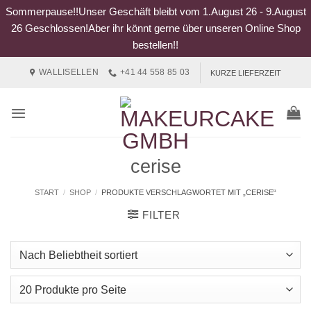
Sommerpause!!Unser Geschäft bleibt vom 1.August 26 - 9.August
26 Geschlossen!Aber ihr könnt gerne über unseren Online Shop
bestellen!!
Zum
WALLISELLEN
+41 44 558 85 03
KURZE LIEFERZEIT
Inhalt
springen
cerise
START
/
SHOP
/
PRODUKTE VERSCHLAGWORTET MIT „CERISE“
FILTER