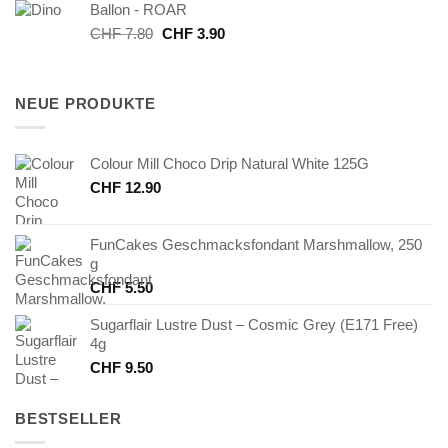
Ballon - ROAR
CHF 5.80
CHF 1.00.
Ursprünglicher
Aktueller
CHF
7.80
CHF
3.90
Preis
Preis
war:
ist:
CHF 7.80
CHF 3.90.
NEUE PRODUKTE
Colour Mill Choco Drip Natural White 125G
CHF
12.90
FunCakes Geschmacksfondant Marshmallow, 250
g
CHF
5.50
Sugarflair Lustre Dust – Cosmic Grey (E171 Free)
4g
CHF
9.50
BESTSELLER