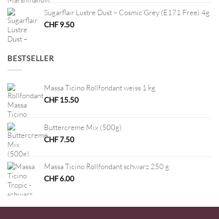
Sugarflair Lustre Dust – Cosmic Grey (E171 Free) 4g
CHF
9.50
BESTSELLER
Massa Ticino Rollfondant weiss 1 kg
CHF
15.50
Buttercreme Mix (500g)
CHF
7.50
Massa Ticino Rollfondant schwarz 250 g
CHF
6.00