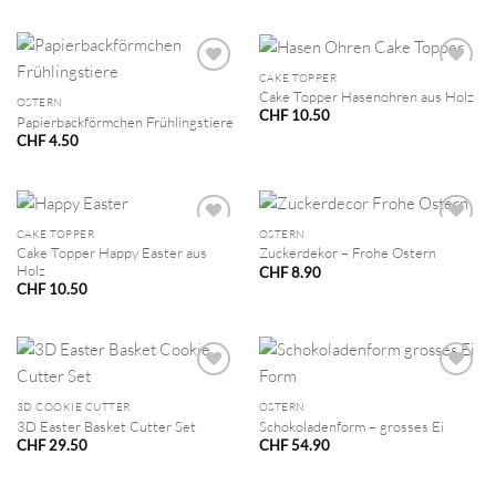
CAKE TOPPER
Cake Topper Hasenohren aus Holz
OSTERN
CHF
10.50
Papierbackförmchen Frühlingstiere
CHF
4.50
CAKE TOPPER
OSTERN
Cake Topper Happy Easter aus
Zuckerdekor – Frohe Ostern
Holz
CHF
8.90
CHF
10.50
3D COOKIE CUTTER
OSTERN
3D Easter Basket Cutter Set
Schokoladenform – grosses Ei
CHF
29.50
CHF
54.90