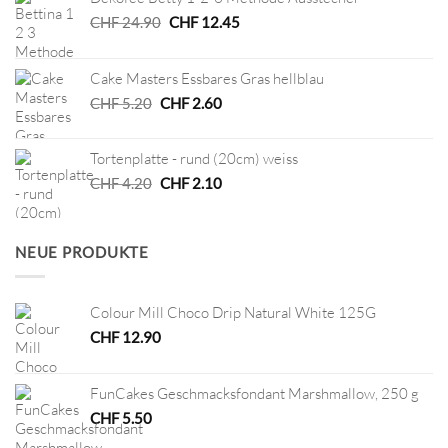
Ursprünglicher
Aktueller
CHF
24.90
CHF
12.45
Preis
Preis
war:
ist:
Cake Masters Essbares Gras hellblau
CHF 24.90
CHF 12.45.
Ursprünglicher
Aktueller
CHF
5.20
CHF
2.60
Preis
Preis
war:
ist:
Tortenplatte - rund (20cm) weiss
CHF 5.20
CHF 2.60.
Ursprünglicher
Aktueller
CHF
4.20
CHF
2.10
Preis
Preis
war:
ist:
CHF 4.20
CHF 2.10.
NEUE PRODUKTE
Colour Mill Choco Drip Natural White 125G
CHF
12.90
FunCakes Geschmacksfondant Marshmallow, 250 g
CHF
5.50