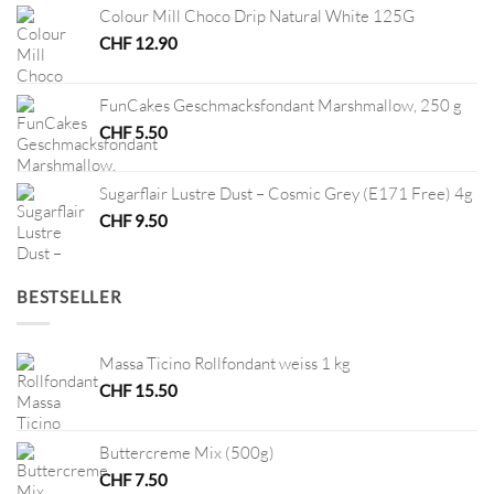
Colour Mill Choco Drip Natural White 125G
CHF
12.90
FunCakes Geschmacksfondant Marshmallow, 250 g
CHF
5.50
Sugarflair Lustre Dust – Cosmic Grey (E171 Free) 4g
CHF
9.50
BESTSELLER
Massa Ticino Rollfondant weiss 1 kg
CHF
15.50
Buttercreme Mix (500g)
CHF
7.50