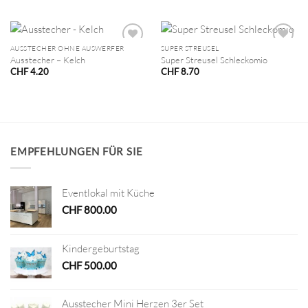
AUSSTECHER OHNE AUSWERFER
SUPER STREUSEL
Ausstecher – Kelch
Super Streusel Schleckomio
CHF
4.20
CHF
8.70
EMPFEHLUNGEN FÜR SIE
Eventlokal mit Küche
CHF
800.00
Kindergeburtstag
CHF
500.00
Ausstecher Mini Herzen 3er Set