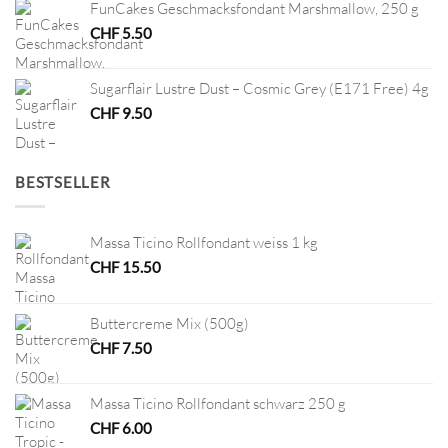
FunCakes Geschmacksfondant Marshmallow, 250 g
CHF
5.50
Sugarflair Lustre Dust – Cosmic Grey (E171 Free) 4g
CHF
9.50
BESTSELLER
Massa Ticino Rollfondant weiss 1 kg
CHF
15.50
Buttercreme Mix (500g)
CHF
7.50
Massa Ticino Rollfondant schwarz 250 g
CHF
6.00