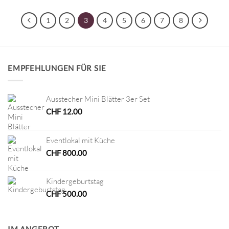
1
2
3
4
5
6
7
8
EMPFEHLUNGEN FÜR SIE
Ausstecher Mini Blätter 3er Set
CHF
12.00
Eventlokal mit Küche
CHF
800.00
Kindergeburtstag
CHF
500.00
IM ANGEBOT