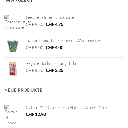
Geschenktüten Dinosaurier
Ursprünglicher
Aktueller
CHF
9.50
CHF
4.75
Preis
Preis
war:
ist:
Tulpen Papierbackörmchen Weihnachten
CHF 9.50
CHF 4.75.
Ursprünglicher
Aktueller
CHF
8.00
CHF
4.00
Preis
Preis
war:
ist:
Vegane Backmischung Biskuit
CHF 8.00
CHF 4.00.
Ursprünglicher
Aktueller
CHF
5.50
CHF
2.25
Preis
Preis
war:
ist:
CHF 5.50
CHF 2.25.
NEUE PRODUKTE
Colour Mill Choco Drip Natural White 125G
CHF
12.90