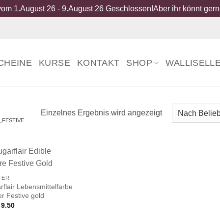
om 1.August 26 - 9.August 26 Geschlossen!Aber ihr könnt gerne
CHEINE
KURSE
KONTAKT
SHOP
WALLISELL
Einzelnes Ergebnis wird angezeigt
„FESTIVE
TER
rflair Lebensmittelfarbe
er Festive gold
9.50