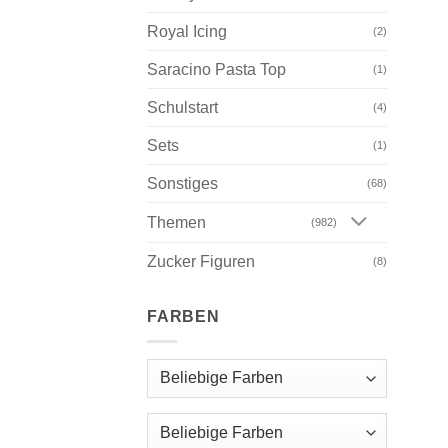
Royal Icing
(2)
Saracino Pasta Top
(1)
Schulstart
(4)
Sets
(1)
Sonstiges
(68)
Themen
(982)
Zucker Figuren
(8)
FARBEN
Beliebige Farben