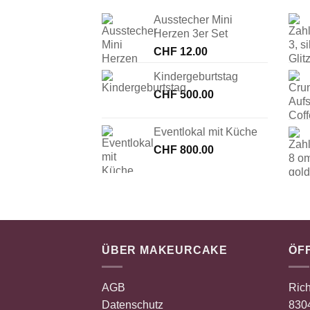
Ausstecher Mini
Herzen 3er Set
CHF
12.00
Kindergeburtstag
CHF
500.00
Eventlokal mit Küche
CHF
800.00
ÜBER MAKEURCAKE
ÖF
AGB
Rich
Datenschutz
8304