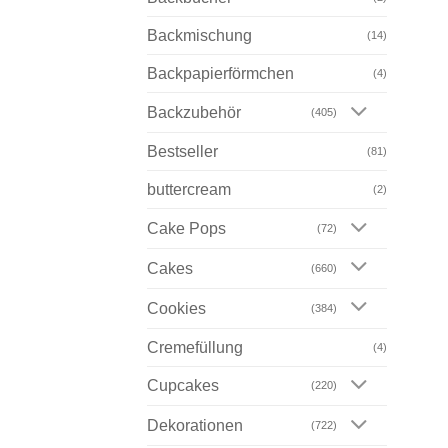
Backmischung
(14)
Backpapierförmchen
(4)
Backzubehör
(405)
Bestseller
(81)
buttercream
(2)
Cake Pops
(72)
Cakes
(660)
Cookies
(384)
Cremefüllung
(4)
Cupcakes
(220)
Dekorationen
(722)