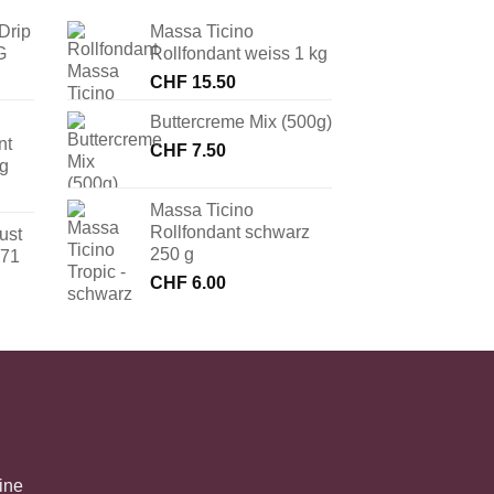
Drip
Massa Ticino
G
Rollfondant weiss 1 kg
CHF
15.50
Buttercreme Mix (500g)
nt
CHF
7.50
 g
Massa Ticino
Rollfondant schwarz
ust
250 g
171
CHF
6.00
ine