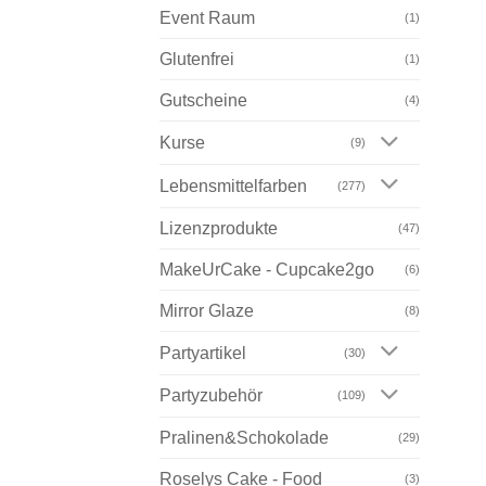
Event Raum
(1)
Glutenfrei
(1)
Gutscheine
(4)
Kurse
(9)
Lebensmittelfarben
(277)
Lizenzprodukte
(47)
MakeUrCake - Cupcake2go
(6)
Mirror Glaze
(8)
Partyartikel
(30)
Partyzubehör
(109)
Pralinen&Schokolade
(29)
Roselys Cake - Food
(3)