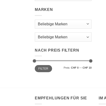
MARKEN
Beliebige Marken
NACH PREIS FILTERN
Min.
Max.
Preis:
CHF 0
—
CHF 10
FILTER
Preis
Preis
EMPFEHLUNGEN FÜR SIE
IM