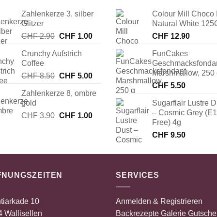
Zahlenkerze 3, silber
Colour Mill Choco 
Glitzer
Natural White 125
Ursprünglicher
Aktueller
CHF
2.90
CHF
1.00
CHF
12.90
Preis
Preis
Crunchy Aufstrich
FunCakes
war:
ist:
Coffee
Geschmacksfonda
CHF 2.90
CHF 1.00.
Marshmallow, 250
Ursprünglicher
Aktueller
CHF
8.50
CHF
5.00
Preis
Preis
CHF
5.50
Zahlenkerze 8, ombre
war:
ist:
gold
Sugarflair Lustre D
CHF 8.50
CHF 5.00.
– Cosmic Grey (E
Ursprünglicher
Aktueller
CHF
3.90
CHF
1.00
Free) 4g
Preis
Preis
CHF
9.50
war:
ist:
CHF 3.90
CHF 1.00.
FNUNGSZEITEN
SERVICES
tiarkade 10
Anmelden & Registrieren
 Wallisellen
Backrezepte
Galerie
Gutsche