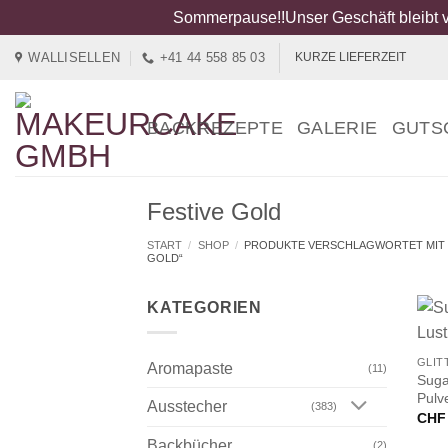
Sommerpause!!Unser Geschäft bleibt v
Zum
WALLISELLEN
+41 44 558 85 03
KURZE LIEFERZEIT
Inhalt
springen
BACKREZEPTE
GALERIE
GUTS
Festive Gold
START
/
SHOP
/
PRODUKTE VERSCHLAGWORTET MIT 
GOLD“
KATEGORIEN
+
GLIT
Aromapaste
(11)
Suga
Pulv
Ausstecher
(383)
CHF
Backbücher
(2)