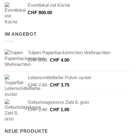
Eventlokal mit Küche
CHF
800.00
IM ANGEBOT
Tulpen Papierbackörmchen Weihnachten
Ursprünglicher
Aktueller
CHF
8.00
CHF
4.00
Preis
Preis
war:
ist:
Lebensmittelfarbe Pulver oyster
CHF 8.00
CHF 4.00.
Ursprünglicher
Aktueller
CHF
7.50
CHF
3.75
Preis
Preis
war:
ist:
Geburtstagskerze Zahl 8, grün
CHF 7.50
CHF 3.75.
Ursprünglicher
Aktueller
CHF
2.90
CHF
1.00
Preis
Preis
war:
ist:
CHF 2.90
CHF 1.00.
NEUE PRODUKTE