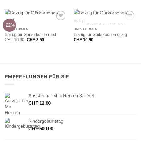
-22%
NICHT VORRÄTIG
BACKFORMEN
BACKFORMEN
Bezug für Gärkörbchen rund
Bezug für Gärkörbchen eckig
Ursprünglicher
Aktueller
CHF
10.90
CHF
8.50
CHF
10.90
Preis
Preis
war:
ist:
CHF 10.90
CHF 8.50.
EMPFEHLUNGEN FÜR SIE
Ausstecher Mini Herzen 3er Set
CHF
12.00
Kindergeburtstag
CHF
500.00