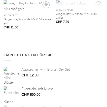
NICHT VORRÄTIG
CAKE TOPPER
Ginger Ray Girlande Mr & Mrs
HOCHZEIT
weiss
Ginger Ray Girlande Mr & Mrs rosé
CHF
7.90
gold
CHF
11.50
EMPFEHLUNGEN FÜR SIE
Ausstecher Mini Blätter 3er Set
CHF
12.00
Eventlokal mit Küche
CHF
800.00