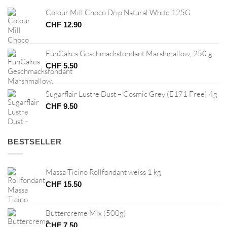
Colour Mill Choco Drip Natural White 125G
CHF
12.90
FunCakes Geschmacksfondant Marshmallow, 250 g
CHF
5.50
Sugarflair Lustre Dust – Cosmic Grey (E171 Free) 4g
CHF
9.50
BESTSELLER
Massa Ticino Rollfondant weiss 1 kg
CHF
15.50
Buttercreme Mix (500g)
CHF
7.50