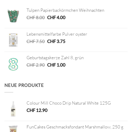
Tulpen Papierbackörmchen Weihnachten
Ursprünglicher
Aktueller
CHF
8.00
CHF
4.00
Preis
Preis
war:
ist:
Lebensmittelfarbe Pulver oyster
CHF 8.00
CHF 4.00.
Ursprünglicher
Aktueller
CHF
7.50
CHF
3.75
Preis
Preis
war:
ist:
Geburtstagskerze Zahl 8, grün
CHF 7.50
CHF 3.75.
Ursprünglicher
Aktueller
CHF
2.90
CHF
1.00
Preis
Preis
war:
ist:
CHF 2.90
CHF 1.00.
NEUE PRODUKTE
Colour Mill Choco Drip Natural White 125G
CHF
12.90
FunCakes Geschmacksfondant Marshmallow, 250 g