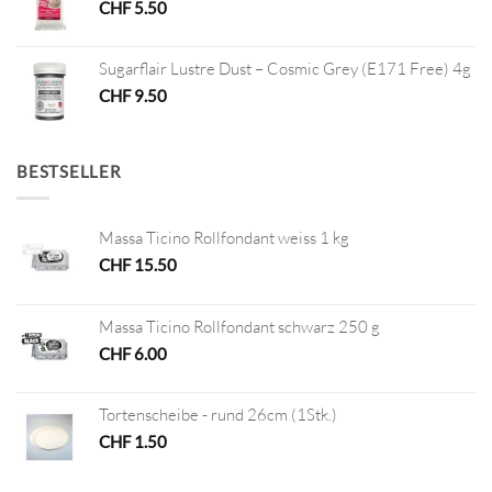
CHF
5.50
Sugarflair Lustre Dust – Cosmic Grey (E171 Free) 4g
CHF
9.50
BESTSELLER
Massa Ticino Rollfondant weiss 1 kg
CHF
15.50
Massa Ticino Rollfondant schwarz 250 g
CHF
6.00
Tortenscheibe - rund 26cm (1Stk.)
CHF
1.50