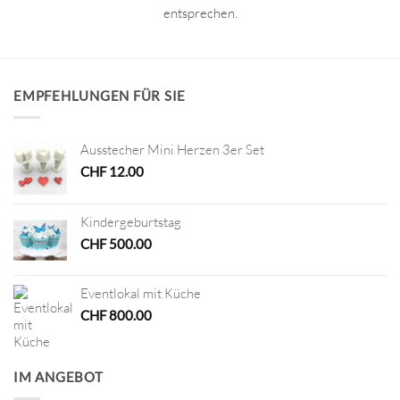
entsprechen.
EMPFEHLUNGEN FÜR SIE
Ausstecher Mini Herzen 3er Set
CHF
12.00
Kindergeburtstag
CHF
500.00
Eventlokal mit Küche
CHF
800.00
IM ANGEBOT