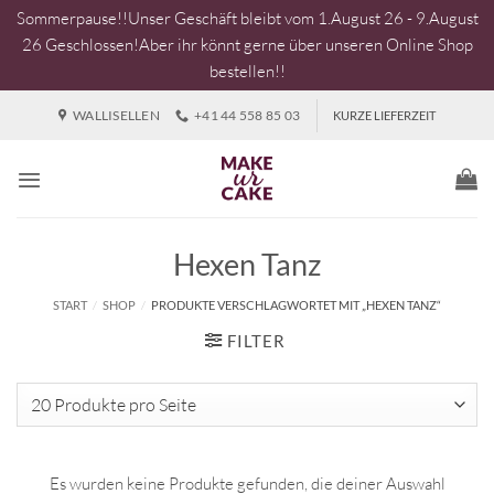
Sommerpause!!Unser Geschäft bleibt vom 1.August 26 - 9.August
26 Geschlossen!Aber ihr könnt gerne über unseren Online Shop
bestellen!!
Zum
WALLISELLEN
+41 44 558 85 03
KURZE LIEFERZEIT
Inhalt
springen
Hexen Tanz
START
/
SHOP
/
PRODUKTE VERSCHLAGWORTET MIT „HEXEN TANZ“
FILTER
Es wurden keine Produkte gefunden, die deiner Auswahl