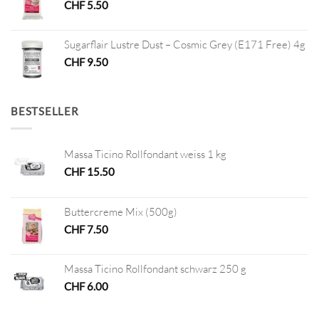
CHF
5.50
Sugarflair Lustre Dust – Cosmic Grey (E171 Free) 4g
CHF
9.50
BESTSELLER
Massa Ticino Rollfondant weiss 1 kg
CHF
15.50
Buttercreme Mix (500g)
CHF
7.50
Massa Ticino Rollfondant schwarz 250 g
CHF
6.00