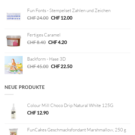
Fun Fonts - Stempelset Zahlen und Zeichen
Ursprünglicher
Aktueller
CHF
24.00
CHF
12.00
Preis
Preis
war:
ist:
Fertiges Caramel
CHF 24.00
CHF 12.00.
Ursprünglicher
Aktueller
CHF
8.40
CHF
4.20
Preis
Preis
war:
ist:
Backform - Hase 3D
CHF 8.40
CHF 4.20.
Ursprünglicher
Aktueller
CHF
45.00
CHF
22.50
Preis
Preis
war:
ist:
CHF 45.00
CHF 22.50.
NEUE PRODUKTE
Colour Mill Choco Drip Natural White 125G
CHF
12.90
FunCakes Geschmacksfondant Marshmallow, 250 g