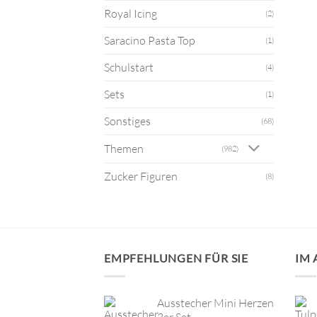
Royal Icing
(2)
Saracino Pasta Top
(1)
Schulstart
(4)
Sets
(1)
Sonstiges
(68)
Themen
(982)
Zucker Figuren
(8)
EMPFEHLUNGEN FÜR SIE
IM
Ausstecher Mini Herzen
3er Set