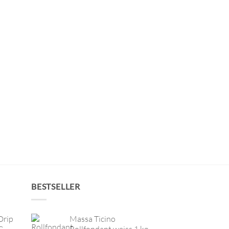
BESTSELLER
Drip
Massa Ticino
G
Rollfondant weiss 1 kg