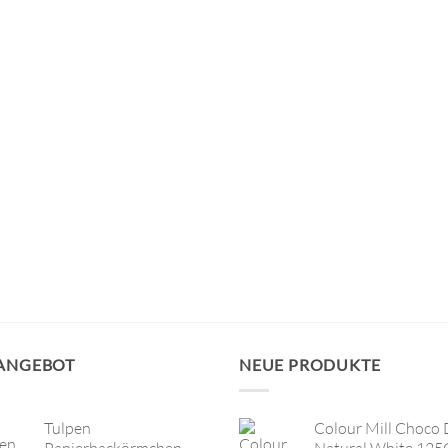
 ANGEBOT
NEUE PRODUKTE
Tulpen
Colour Mill Choco 
Papierbackörmchen
Natural White 125