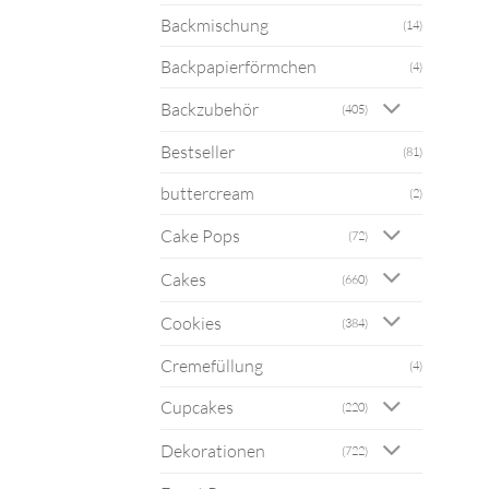
Backmischung
(14)
Backpapierförmchen
(4)
Backzubehör
(405)
Bestseller
(81)
buttercream
(2)
Cake Pops
(72)
Cakes
(660)
Cookies
(384)
Cremefüllung
(4)
Cupcakes
(220)
Dekorationen
(722)