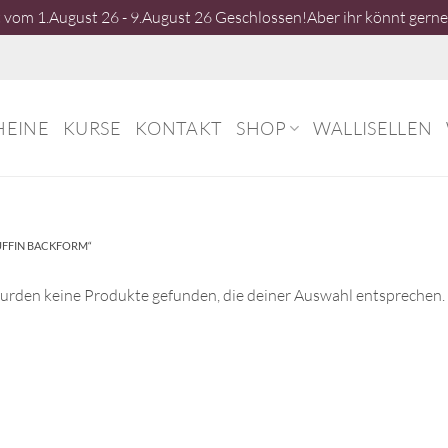
vom 1.August 26 - 9.August 26 Geschlossen!Aber ihr könnt gerne 
HEINE
KURSE
KONTAKT
SHOP
WALLISELLEN
FFIN BACKFORM“
urden keine Produkte gefunden, die deiner Auswahl entsprechen.