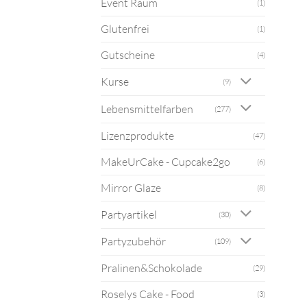
Event Raum
(1)
Glutenfrei
(1)
Gutscheine
(4)
Kurse
(9)
Lebensmittelfarben
(277)
Lizenzprodukte
(47)
MakeUrCake - Cupcake2go
(6)
Mirror Glaze
(8)
Partyartikel
(30)
Partyzubehör
(109)
Pralinen&Schokolade
(29)
Roselys Cake - Food
(3)