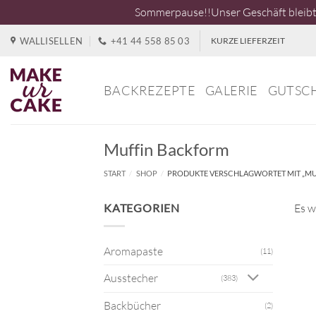
Sommerpause!!Unser Geschäft bleibt 
Zum
WALLISELLEN
+41 44 558 85 03
KURZE LIEFERZEIT
Inhalt
springen
BACKREZEPTE
GALERIE
GUTSC
Muffin Backform
START
/
SHOP
/
PRODUKTE VERSCHLAGWORTET MIT „MU
KATEGORIEN
Es w
Aromapaste
(11)
Ausstecher
(383)
Backbücher
(2)