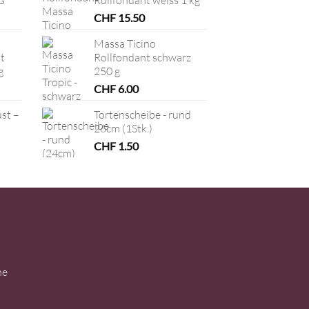
CHF
15.50
Massa Ticino
t
Rollfondant schwarz
g
250 g
CHF
6.00
ust –
Tortenscheibe - rund
26cm (1Stk.)
CHF
1.50
ne