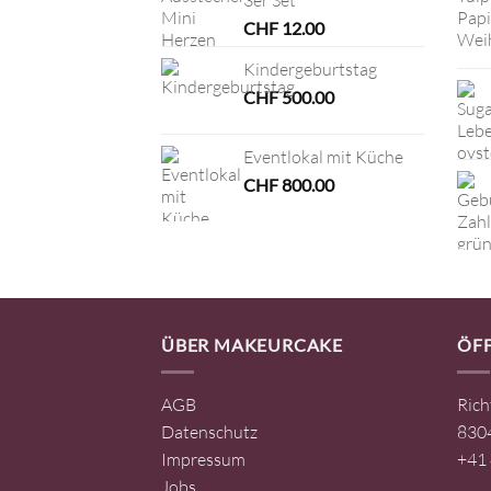
CHF
12.00
Kindergeburtstag
CHF
500.00
Eventlokal mit Küche
CHF
800.00
ÜBER MAKEURCAKE
ÖF
AGB
Rich
Datenschutz
8304
Impressum
+41 
Jobs