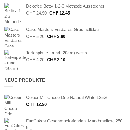
Dekofee Betty 1-2-3 Methode Ausstecher
Ursprünglicher
Aktueller
CHF
24.90
CHF
12.45
Preis
Preis
war:
ist:
Cake Masters Essbares Gras hellblau
CHF 24.90
CHF 12.45.
Ursprünglicher
Aktueller
CHF
5.20
CHF
2.60
Preis
Preis
war:
ist:
Tortenplatte - rund (20cm) weiss
CHF 5.20
CHF 2.60.
Ursprünglicher
Aktueller
CHF
4.20
CHF
2.10
Preis
Preis
war:
ist:
CHF 4.20
CHF 2.10.
NEUE PRODUKTE
Colour Mill Choco Drip Natural White 125G
CHF
12.90
FunCakes Geschmacksfondant Marshmallow, 250
g