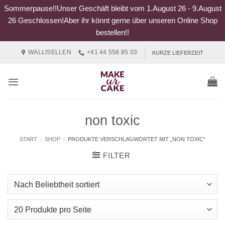
Sommerpause!!Unser Geschäft bleibt vom 1.August 26 - 9.August
26 Geschlossen!Aber ihr könnt gerne über unseren Online Shop
bestellen!!
Zum
WALLISELLEN
+41 44 558 85 03
KURZE LIEFERZEIT
Inhalt
springen
non toxic
START
/
SHOP
/
PRODUKTE VERSCHLAGWORTET MIT „NON TOXIC“
FILTER