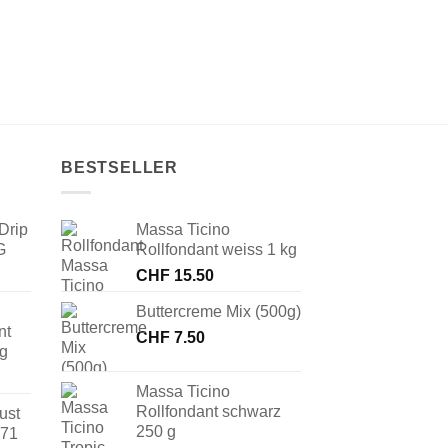
BESTSELLER
Drip
Massa Ticino
G
Rollfondant weiss 1 kg
CHF
15.50
Buttercreme Mix (500g)
nt
CHF
7.50
 g
Massa Ticino
Rollfondant schwarz
ust
250 g
171