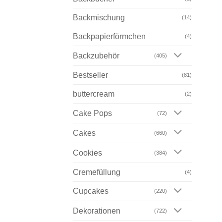
Backmischung
(14)
Backpapierförmchen
(4)
Backzubehör
(405)
Bestseller
(81)
buttercream
(2)
Cake Pops
(72)
Cakes
(660)
Cookies
(384)
Cremefüllung
(4)
Cupcakes
(220)
Dekorationen
(722)