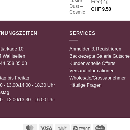
Free) 4g
war:
ist:
CHF 45.00
CHF 22.50.
CHF
9.50
FNUNGSZEITEN
SERVICES
tiarkade 10
Anmelden & Registrieren
 Wallisellen
Backrezepte
Galerie
Gutsche
44 558 85 03
Kundenvorteile
Offerte
Versandinformationen
ag bis Freitag
Wholesale/Grossabnehmer
0 - 13.00/14.00 - 18.30 Uhr
Häufige Fragen
stag
0 - 13.00/13.30 - 16.00 Uhr
MasterCard
Visa
Cash
Twint
Maestro