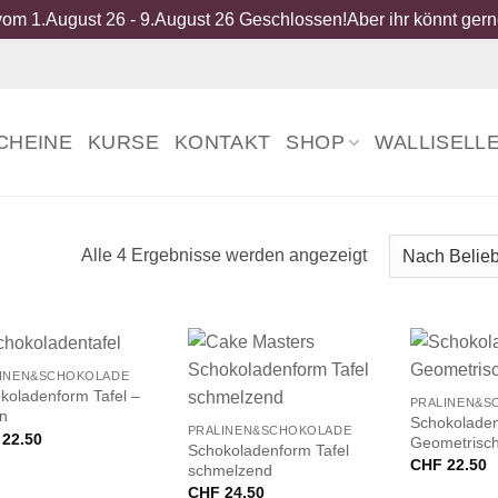
om 1.August 26 - 9.August 26 Geschlossen!Aber ihr könnt gerne
CHEINE
KURSE
KONTAKT
SHOP
WALLISELL
Nach
Alle 4 Ergebnisse werden angezeigt
Beliebtheit
sortiert
+
INEN&SCHOKOLADE
+
koladenform Tafel –
PRALINEN&S
en
Schokolade
PRALINEN&SCHOKOLADE
22.50
Geometrisc
Schokoladenform Tafel
CHF
22.50
schmelzend
CHF
24.50