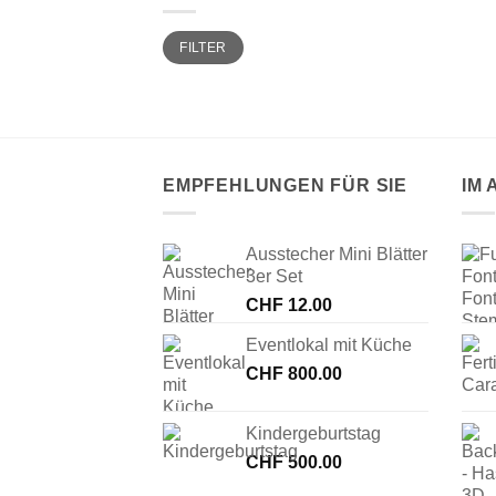
Min.
Max.
FILTER
Preis
Preis
EMPFEHLUNGEN FÜR SIE
IM
Ausstecher Mini Blätter
3er Set
CHF
12.00
Eventlokal mit Küche
CHF
800.00
Kindergeburtstag
CHF
500.00