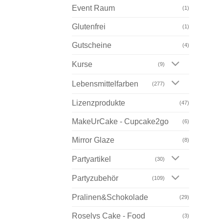
Event Raum
(1)
Glutenfrei
(1)
Gutscheine
(4)
Kurse
(9)
Lebensmittelfarben
(277)
Lizenzprodukte
(47)
MakeUrCake - Cupcake2go
(6)
Mirror Glaze
(8)
Partyartikel
(30)
Partyzubehör
(109)
Pralinen&Schokolade
(29)
Roselys Cake - Food
(3)