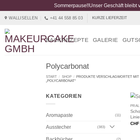
Sommerpause!!Unser Geschäft bleibt v
Zum
WALLISELLEN
+41 44 558 85 03
KURZE LIEFERZEIT
Inhalt
springen
BACKREZEPTE
GALERIE
GUTS
Polycarbonat
START
/
SHOP
/
PRODUKTE VERSCHLAGWORTET MIT
„POLYCARBONAT“
+
KATEGORIEN
PRAL
Scho
Aromapaste
(11)
Lini
CHF
Ausstecher
(383)
Backbücher
(2)