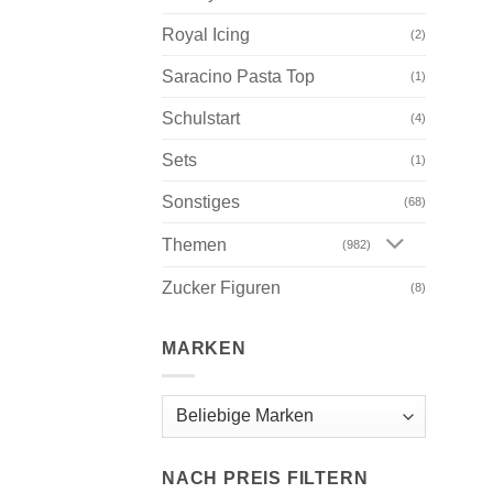
Royal Icing
(2)
Saracino Pasta Top
(1)
Schulstart
(4)
Sets
(1)
Sonstiges
(68)
Themen
(982)
Zucker Figuren
(8)
MARKEN
NACH PREIS FILTERN