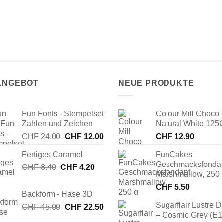
 ANGEBOT
NEUE PRODUKTE
Fun Fonts - Stempelset
Colour Mill Choco 
Zahlen und Zeichen
Natural White 125
Ursprünglicher
Aktueller
CHF
24.00
CHF
12.00
CHF
12.90
Preis
Preis
Fertiges Caramel
FunCakes
war:
ist:
Geschmacksfonda
Ursprünglicher
Aktueller
CHF
8.40
CHF
CHF 24.00
4.20
CHF 12.00.
Marshmallow, 250
Preis
Preis
CHF
5.50
war:
ist:
Backform - Hase 3D
CHF 8.40
CHF 4.20.
Sugarflair Lustre D
Ursprünglicher
Aktueller
CHF
45.00
CHF
22.50
– Cosmic Grey (E
Preis
Preis