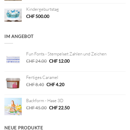
Kindergeburtstag
CHF
500.00
IM ANGEBOT
Fun Fonts - Stempelset Zahlen und Zeichen
Ursprünglicher
Aktueller
CHF
24.00
CHF
12.00
Preis
Preis
war:
ist:
Fertiges Caramel
CHF 24.00
CHF 12.00.
Ursprünglicher
Aktueller
CHF
8.40
CHF
4.20
Preis
Preis
war:
ist:
Backform - Hase 3D
CHF 8.40
CHF 4.20.
Ursprünglicher
Aktueller
CHF
45.00
CHF
22.50
Preis
Preis
war:
ist:
CHF 45.00
CHF 22.50.
NEUE PRODUKTE