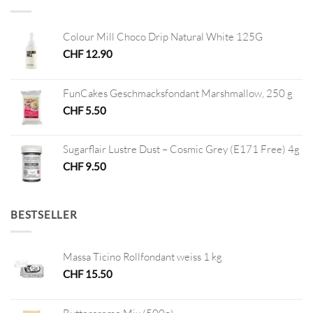
Colour Mill Choco Drip Natural White 125G
CHF
12.90
FunCakes Geschmacksfondant Marshmallow, 250 g
CHF
5.50
Sugarflair Lustre Dust – Cosmic Grey (E171 Free) 4g
CHF
9.50
BESTSELLER
Massa Ticino Rollfondant weiss 1 kg
CHF
15.50