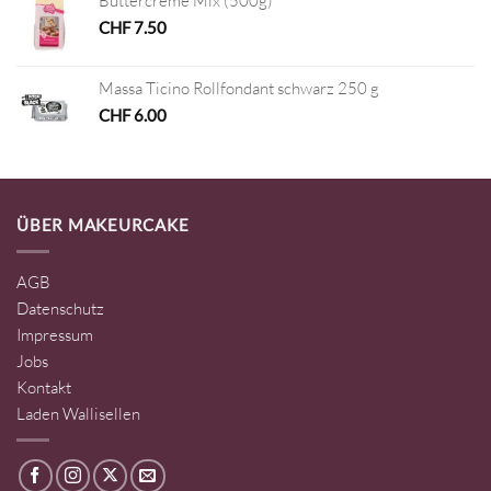
Buttercreme Mix (500g)
CHF
7.50
Massa Ticino Rollfondant schwarz 250 g
CHF
6.00
ÜBER MAKEURCAKE
AGB
Datenschutz
Impressum
Jobs
Kontakt
Laden Wallisellen