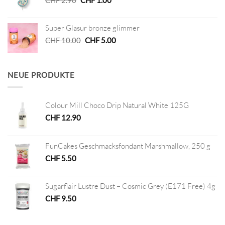
Preis
Preis
war:
ist:
Super Glasur bronze glimmer
CHF 2.90
CHF 1.00.
Ursprünglicher
Aktueller
CHF
10.00
CHF
5.00
Preis
Preis
war:
ist:
CHF 10.00
CHF 5.00.
NEUE PRODUKTE
Colour Mill Choco Drip Natural White 125G
CHF
12.90
FunCakes Geschmacksfondant Marshmallow, 250 g
CHF
5.50
Sugarflair Lustre Dust – Cosmic Grey (E171 Free) 4g
CHF
9.50