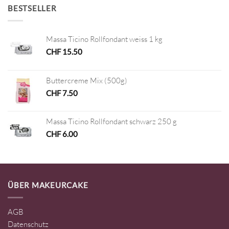
BESTSELLER
Massa Ticino Rollfondant weiss 1 kg
CHF
15.50
Buttercreme Mix (500g)
CHF
7.50
Massa Ticino Rollfondant schwarz 250 g
CHF
6.00
ÜBER MAKEURCAKE
AGB
Datenschutz