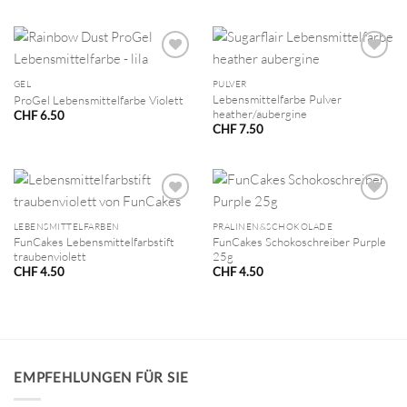
GEL
PULVER
Lebensmittelfarbe Pulver
ProGel Lebensmittelfarbe Violett
heather/aubergine
CHF
6.50
CHF
7.50
LEBENSMITTELFARBEN
PRALINEN&SCHOKOLADE
FunCakes Lebensmittelfarbstift
FunCakes Schokoschreiber Purple
traubenviolett
25g
CHF
4.50
CHF
4.50
EMPFEHLUNGEN FÜR SIE