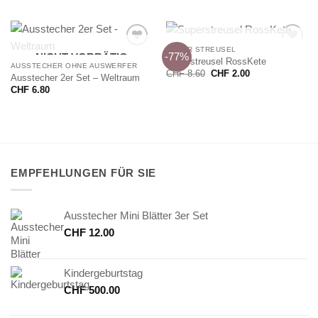
NICHT VORRÄTIG
SUPER STREUSEL
-77%
NICHT VORRÄTIG
Superstreusel RossKete
AUSSTECHER OHNE AUSWERFER
Ursprünglicher
Aktueller
CHF
8.60
CHF
2.00
Ausstecher 2er Set – Weltraum
Preis
Preis
war:
ist:
CHF
6.80
CHF 8.60
CHF 2.00.
EMPFEHLUNGEN FÜR SIE
Ausstecher Mini Blätter 3er Set
CHF
12.00
Kindergeburtstag
CHF
500.00