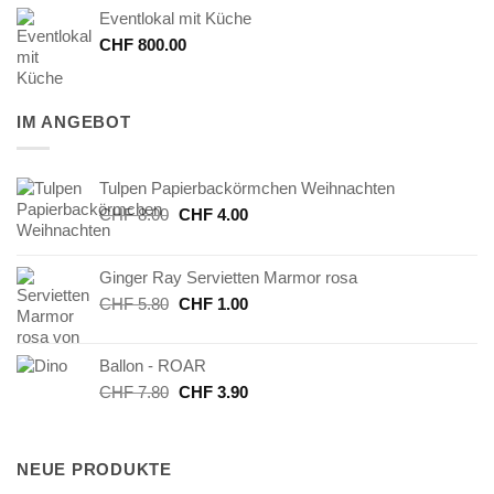
Eventlokal mit Küche
CHF
800.00
IM ANGEBOT
Tulpen Papierbackörmchen Weihnachten
Ursprünglicher
Aktueller
CHF
8.00
CHF
4.00
Preis
Preis
war:
ist:
Ginger Ray Servietten Marmor rosa
CHF 8.00
CHF 4.00.
Ursprünglicher
Aktueller
CHF
5.80
CHF
1.00
Preis
Preis
war:
ist:
Ballon - ROAR
CHF 5.80
CHF 1.00.
Ursprünglicher
Aktueller
CHF
7.80
CHF
3.90
Preis
Preis
war:
ist:
CHF 7.80
CHF 3.90.
NEUE PRODUKTE