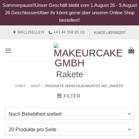
Sommerpause!!Unser Geschäft bleibt vom 1.August 26 - 9.August
26 Geschlossen!Aber ihr könnt gerne über unseren Online Shop
bestellen!!
Zum
WALLISELLEN
+41 44 558 85 03
KURZE LIEFERZEIT
Inhalt
springen
Rakete
START
/
SHOP
/
PRODUKTE VERSCHLAGWORTET MIT „RAKETE“
FILTER