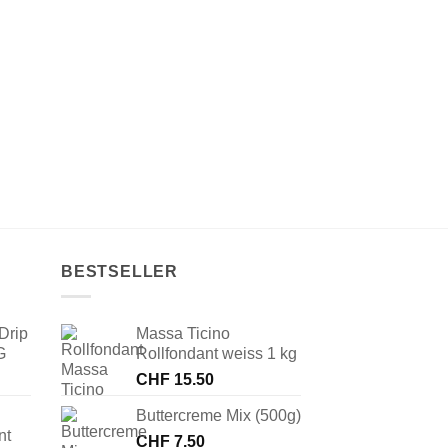
BESTSELLER
Drip
Massa Ticino
G
Rollfondant weiss 1 kg
CHF
15.50
Buttercreme Mix (500g)
nt
CHF
7.50