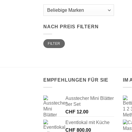
NACH PREIS FILTERN
Min.
Max.
FILTER
Preis
Preis
EMPFEHLUNGEN FÜR SIE
IM
Ausstecher Mini Blätter
3er Set
CHF
12.00
Eventlokal mit Küche
CHF
800.00