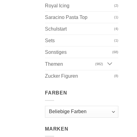
Royal Icing
(2)
Saracino Pasta Top
(1)
Schulstart
(4)
Sets
(1)
Sonstiges
(68)
Themen
(982)
Zucker Figuren
(8)
FARBEN
MARKEN