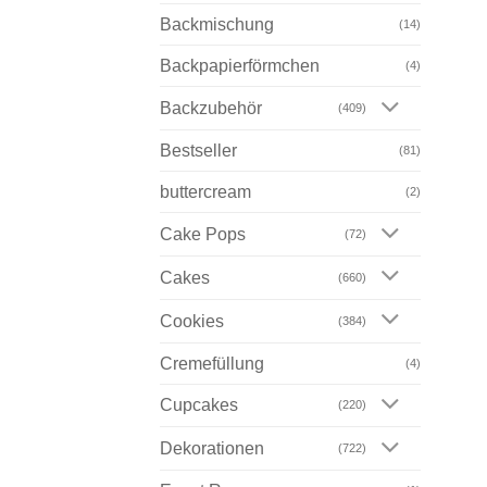
Backmischung
(14)
Backpapierförmchen
(4)
Backzubehör
(409)
Bestseller
(81)
buttercream
(2)
Cake Pops
(72)
Cakes
(660)
Cookies
(384)
Cremefüllung
(4)
Cupcakes
(220)
Dekorationen
(722)