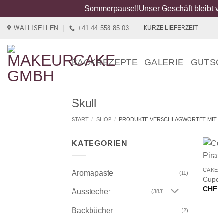
Sommerpause!!Unser Geschäft bleibt v
Zum
WALLISELLEN
+41 44 558 85 03
KURZE LIEFERZEIT
Inhalt
springen
BACKREZEPTE
GALERIE
GUTS
Skull
START
/
SHOP
/
PRODUKTE VERSCHLAGWORTET MIT 
KATEGORIEN
+
CAKE
Aromapaste
(11)
Cupc
CHF
Ausstecher
(383)
Backbücher
(2)