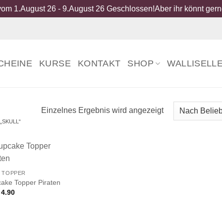
om 1.August 26 - 9.August 26 Geschlossen!Aber ihr könnt gerne
CHEINE
KURSE
KONTAKT
SHOP
WALLISELL
Einzelnes Ergebnis wird angezeigt
„SKULL“
 TOPPER
ake Topper Piraten
4.90