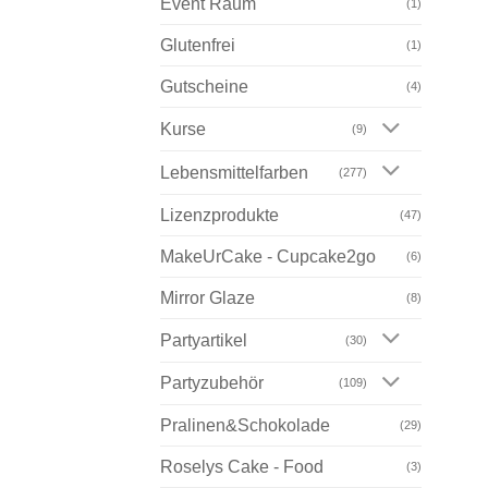
Event Raum
(1)
Glutenfrei
(1)
Gutscheine
(4)
Kurse
(9)
Lebensmittelfarben
(277)
Lizenzprodukte
(47)
MakeUrCake - Cupcake2go
(6)
Mirror Glaze
(8)
Partyartikel
(30)
Partyzubehör
(109)
Pralinen&Schokolade
(29)
Roselys Cake - Food
(3)