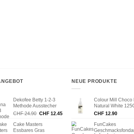
 ANGEBOT
NEUE PRODUKTE
Dekofee Betty 1-2-3
Colour Mill Choco 
Methode Ausstecher
Natural White 125
Ursprünglicher
Aktueller
CHF
24.90
CHF
12.45
CHF
12.90
Preis
Preis
Cake Masters
FunCakes
war:
ist:
Essbares Gras
Geschmacksfonda
CHF 24.90
CHF 12.45.