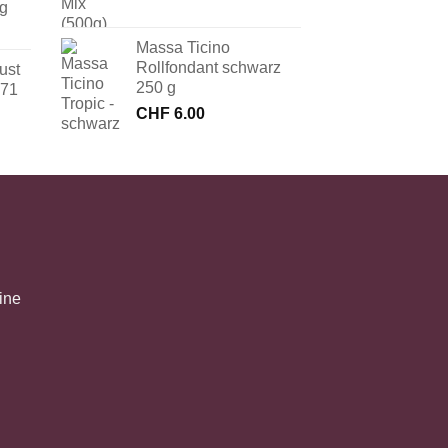
 g
Massa Ticino
Rollfondant schwarz
ust
250 g
171
CHF
6.00
ine