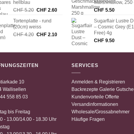
hellblau
Marshmallow, 250
Ursprünglicher
Aktueller
CHF
5.20
CHF
2.60
CHF
5.50
Preis
Preis
Tortenplatte - rund
Sugarflair Lustre D
war:
ist:
(20cm) weiss
– Cosmic Grey (E
CHF 5.20
CHF 2.60.
Free) 4g
Ursprünglicher
Aktueller
CHF
4.20
CHF
2.10
Preis
Preis
CHF
9.50
war:
ist:
CHF 4.20
CHF 2.10.
FNUNGSZEITEN
SERVICES
tiarkade 10
Anmelden & Registrieren
 Wallisellen
Backrezepte
Galerie
Gutsche
44 558 85 03
Kundenvorteile
Offerte
Versandinformationen
ag bis Freitag
Wholesale/Grossabnehmer
0 - 13.00/14.00 - 18.30 Uhr
Häufige Fragen
stag