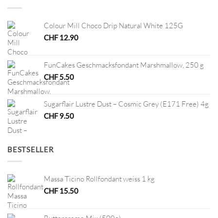
Colour Mill Choco Drip Natural White 125G
CHF
12.90
FunCakes Geschmacksfondant Marshmallow, 250 g
CHF
5.50
Sugarflair Lustre Dust – Cosmic Grey (E171 Free) 4g
CHF
9.50
BESTSELLER
Massa Ticino Rollfondant weiss 1 kg
CHF
15.50