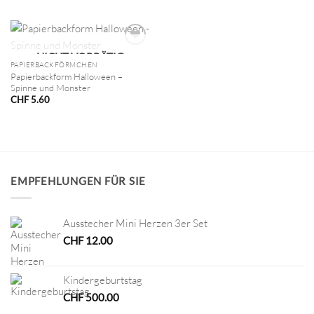
NICHT VORRÄTIG
PAPIERBACKFÖRMCHEN
Papierbackform Halloween –
Spinne und Monster
CHF
5.60
EMPFEHLUNGEN FÜR SIE
Ausstecher Mini Herzen 3er Set
CHF
12.00
Kindergeburtstag
CHF
500.00