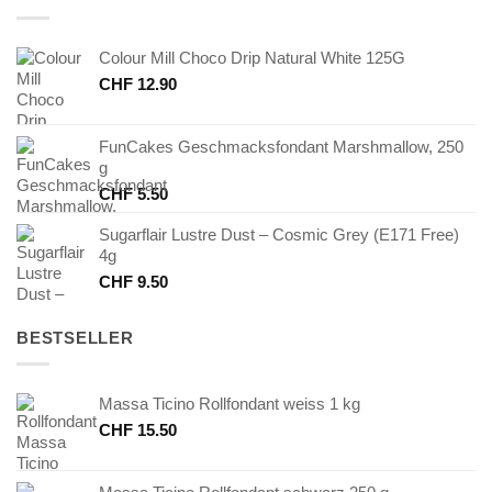
Colour Mill Choco Drip Natural White 125G
CHF
12.90
FunCakes Geschmacksfondant Marshmallow, 250
g
CHF
5.50
Sugarflair Lustre Dust – Cosmic Grey (E171 Free)
4g
CHF
9.50
BESTSELLER
Massa Ticino Rollfondant weiss 1 kg
CHF
15.50