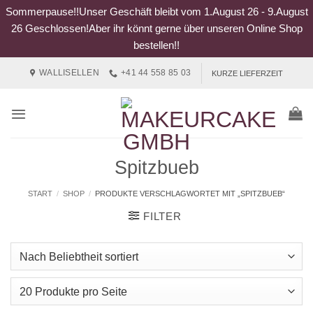
Sommerpause!!Unser Geschäft bleibt vom 1.August 26 - 9.August
26 Geschlossen!Aber ihr könnt gerne über unseren Online Shop
bestellen!!
Zum
WALLISELLEN
+41 44 558 85 03
KURZE LIEFERZEIT
Inhalt
springen
Spitzbueb
START
/
SHOP
/
PRODUKTE VERSCHLAGWORTET MIT „SPITZBUEB“
FILTER