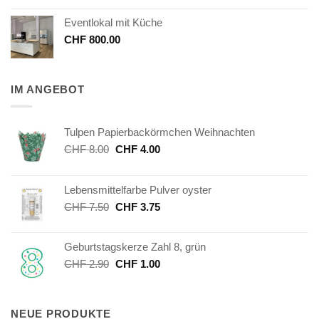
Eventlokal mit Küche
CHF
800.00
IM ANGEBOT
Tulpen Papierbackörmchen Weihnachten
Ursprünglicher
Aktueller
CHF
8.00
CHF
4.00
Preis
Preis
war:
ist:
Lebensmittelfarbe Pulver oyster
CHF 8.00
CHF 4.00.
Ursprünglicher
Aktueller
CHF
7.50
CHF
3.75
Preis
Preis
war:
ist:
Geburtstagskerze Zahl 8, grün
CHF 7.50
CHF 3.75.
Ursprünglicher
Aktueller
CHF
2.90
CHF
1.00
Preis
Preis
war:
ist:
CHF 2.90
CHF 1.00.
NEUE PRODUKTE