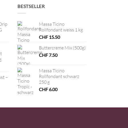
BESTSELLER
Drip
Massa Ticino
G
Rollfondant weiss 1 kg
CHF
15.50
Buttercreme Mix (500g)
t
CHF
7.50
g
Massa Ticino
Rollfondant schwarz
ust –
250 g
CHF
6.00