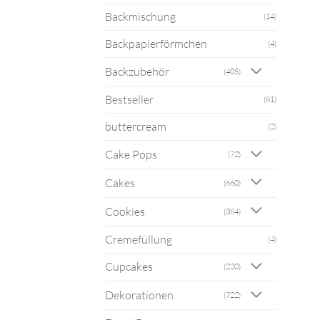
Backmischung
(14)
Backpapierförmchen
(4)
Backzubehör
(405)
Bestseller
(81)
buttercream
(2)
Cake Pops
(72)
Cakes
(660)
Cookies
(384)
Cremefüllung
(4)
Cupcakes
(220)
Dekorationen
(722)