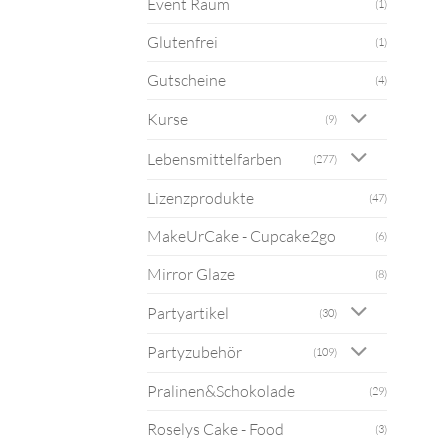
Event Raum
(1)
Glutenfrei
(1)
Gutscheine
(4)
Kurse
(9)
Lebensmittelfarben
(277)
Lizenzprodukte
(47)
MakeUrCake - Cupcake2go
(6)
Mirror Glaze
(8)
Partyartikel
(30)
Partyzubehör
(109)
Pralinen&Schokolade
(29)
Roselys Cake - Food
(3)