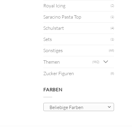
Royal Icing
(2)
Saracino Pasta Top
(1)
Schulstart
(4)
Sets
(1)
Sonstiges
(68)
Themen
(982)
Zucker Figuren
(8)
FARBEN
Beliebige Farben