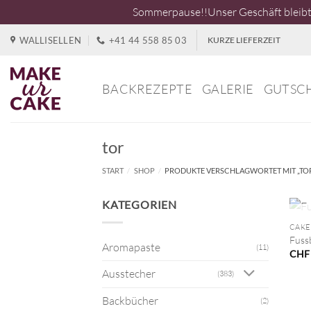
Sommerpause!!Unser Geschäft bleibt 
Zum
WALLISELLEN
+41 44 558 85 03
KURZE LIEFERZEIT
Inhalt
springen
BACKREZEPTE
GALERIE
GUTSC
tor
START
/
SHOP
/
PRODUKTE VERSCHLAGWORTET MIT „TO
+
KATEGORIEN
CAKE
Fussb
Aromapaste
(11)
CHF
Ausstecher
(383)
Backbücher
(2)