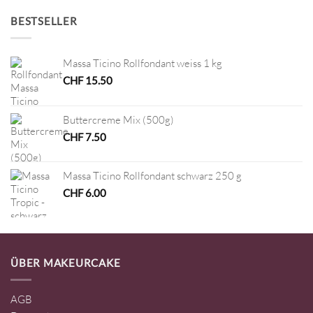
BESTSELLER
Massa Ticino Rollfondant weiss 1 kg
CHF
15.50
Buttercreme Mix (500g)
CHF
7.50
Massa Ticino Rollfondant schwarz 250 g
CHF
6.00
ÜBER MAKEURCAKE
AGB