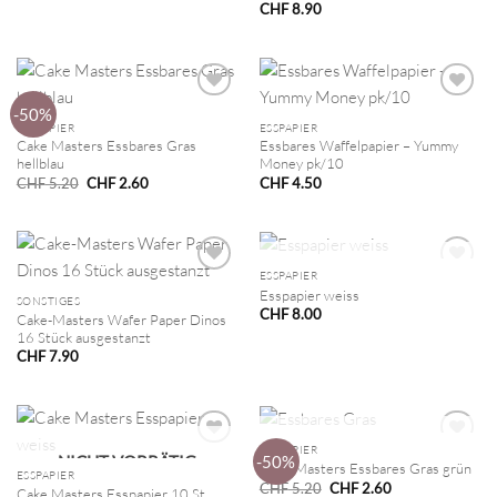
Preis
Preis
CHF
8.90
war:
ist:
CHF 5.20
CHF 2.60.
-50%
ESSPAPIER
ESSPAPIER
Cake Masters Essbares Gras
Essbares Waffelpapier – Yummy
hellblau
Money pk/10
Ursprünglicher
Aktueller
CHF
5.20
CHF
2.60
CHF
4.50
Preis
Preis
war:
ist:
CHF 5.20
CHF 2.60.
NICHT VORRÄTIG
ESSPAPIER
Esspapier weiss
SONSTIGES
CHF
8.00
Cake-Masters Wafer Paper Dinos
16 Stück ausgestanzt
CHF
7.90
NICHT VORRÄTIG
ESSPAPIER
-50%
NICHT VORRÄTIG
Cake Masters Essbares Gras grün
ESSPAPIER
Ursprünglicher
Aktueller
CHF
5.20
CHF
2.60
Cake Masters Esspapier 10 St