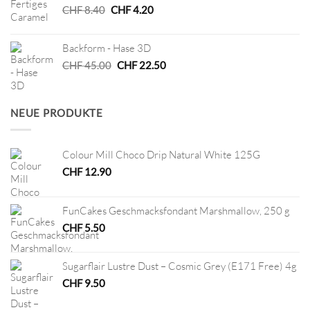
Ursprünglicher
Aktueller
CHF
8.40
CHF
4.20
Preis
Preis
war:
ist:
Backform - Hase 3D
CHF 8.40
CHF 4.20.
Ursprünglicher
Aktueller
CHF
45.00
CHF
22.50
Preis
Preis
war:
ist:
CHF 45.00
CHF 22.50.
NEUE PRODUKTE
Colour Mill Choco Drip Natural White 125G
CHF
12.90
FunCakes Geschmacksfondant Marshmallow, 250 g
CHF
5.50
Sugarflair Lustre Dust – Cosmic Grey (E171 Free) 4g
CHF
9.50