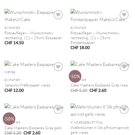
ESSPAPIER
ESSPAPIER
Fotoaufleger – Wunschmotiv,
Fotoaufleger – Wunschmotiv,
rechteckig, (21 x 25cm) Esspapier
rechteckig, (21 x 25cm)
Fondantpapier
CHF
14.50
CHF
18.00
-50%
ESSPAPIER
ESSPAPIER
Saracino Waferpaper weiss
Cake Masters Essbares Gras rosa
Ursprünglicher
Aktueller
CHF
12.00
CHF
5.20
CHF
2.60
Preis
Preis
war:
ist:
CHF 5.20
CHF 2.60.
-50%
ESSPAPIER
KINDERGEBURTSTAG
Waferblumen 8 Stk.pfirsich apricot
Cake Masters Essbares Gras gelb
gelb weiss
Ursprünglicher
Aktueller
CHF
5.20
CHF
2.60