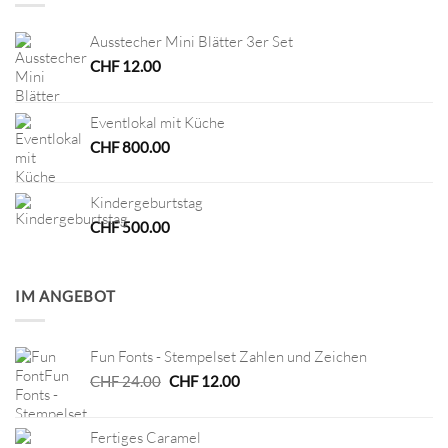
Ausstecher Mini Blätter 3er Set
CHF
12.00
Eventlokal mit Küche
CHF
800.00
Kindergeburtstag
CHF
500.00
IM ANGEBOT
Fun Fonts - Stempelset Zahlen und Zeichen
Ursprünglicher
Aktueller
CHF
24.00
CHF
12.00
Preis
Preis
war:
ist:
Fertiges Caramel
CHF 24.00
CHF 12.00.