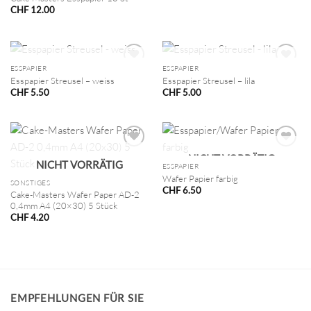
Preis
Preis
CHF
12.00
war:
ist:
CHF 5.20
CHF 2.60.
NICHT VORRÄTIG
NICHT VORRÄTIG
ESSPAPIER
ESSPAPIER
Esspapier Streusel – weiss
Esspapier Streusel – lila
CHF
5.50
CHF
5.00
NICHT VORRÄTIG
NICHT VORRÄTIG
ESSPAPIER
Wafer Papier farbig
SONSTIGES
CHF
6.50
Cake-Masters Wafer Paper AD-2
0,4mm A4 (20×30) 5 Stück
CHF
4.20
EMPFEHLUNGEN FÜR SIE