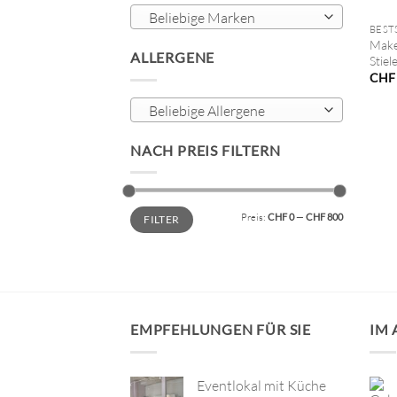
Beliebige Marken
BEST
Make
ALLERGENE
Stiel
CHF
Beliebige Allergene
NACH PREIS FILTERN
Min.
Max.
Preis:
CHF 0
—
CHF 800
FILTER
Preis
Preis
EMPFEHLUNGEN FÜR SIE
IM
Eventlokal mit Küche