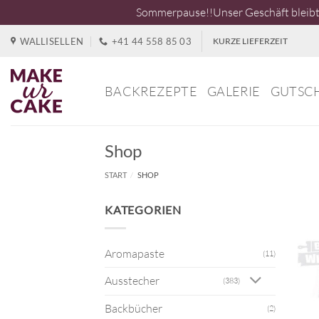
Sommerpause!!Unser Geschäft bleibt 
Zum
WALLISELLEN
+41 44 558 85 03
KURZE LIEFERZEIT
Inhalt
springen
BACKREZEPTE
GALERIE
GUTSC
Shop
START
/
SHOP
KATEGORIEN
Aromapaste
(11)
Ausstecher
(383)
Backbücher
(2)