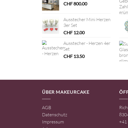
CHF
800.00
Ausstecher Mini Herzen
3er Set
CHF
12.00
Ausstecher - Herzen 4er
Set
CHF
13.50
ÜBER MAKEURCAKE
ÖF
AGB
Rich
Datenschutz
8304
Impressum
+41 