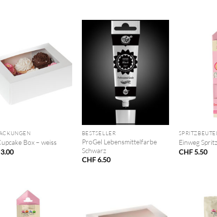
+
+
PACKUNGEN
BESTSELLER
SPRITZBEUTE
ProGel Lebensmittelfarbe
Cupcake Box – weiss
Einweg Sprit
Schwarz
3.00
CHF
5.50
CHF
6.50