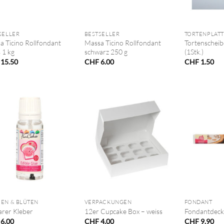
+
+
SELLER
BESTSELLER
TORTENPLAT
a Ticino Rollfondant
Massa Ticino Rollfondant
Tortenscheib
 1 kg
schwarz 250 g
(1Stk.)
15.50
CHF
6.00
CHF
1.50
+
+
EN & BLÜTEN
VERPACKUNGEN
FONDANT
arer Kleber
12er Cupcake Box – weiss
Fondantdeck
6.00
CHF
4.00
CHF
9.90