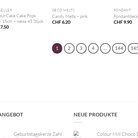
SELLER
DECO MELTS
FONDANT
UrCake Cake Pops
Candy Melts – pink
Fondantdeck
e, 15cm – weiss 45 Stück
CHF
6.20
CHF
9.90
7.50
1
2
3
4
…
144
14
 ANGEBOT
NEUE PRODUKTE
Geburtstagskerze Zahl
Colour Mill Choco 