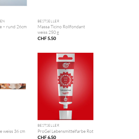
+
TEN
BESTSELLER
e – rund 26cm
Massa Ticino Rollfondant
weiss 250 g
CHF
5.50
+
BESTSELLER
e weiss 36 cm
ProGel Lebensmittelfarbe Rot
CHF
6.50