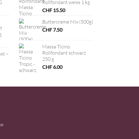
G
Rollfondant weiss 1 kg
CHF
15.50
Buttercreme Mix (500g)
t
CHF
7.50
g
Massa Ticino
Rollfondant schwarz
ust –
250 g
CHF
6.00
ne