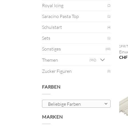
Royal Icing
(2)
Saracino Pasta Top
(1)
Schulstart
(4)
+
Sets
(1)
SPRI
Sonstiges
(68)
Einw
CHF
Themen
(982)
Zucker Figuren
(8)
FARBEN
Beliebige Farben
MARKEN
+