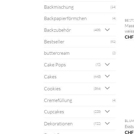
Backmischung
(14)
+
Backpapierförmchen
(4)
BEST
Mass
Backzubehör
(405)
weiss
CHF
Bestseller
(81)
buttercream
(2)
Cake Pops
(72)
Cakes
(660)
Cookies
(384)
Cremefüllung
(4)
+
Cupcakes
(220)
BLUM
Dekorationen
(722)
Essb
CHF