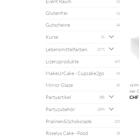
Event Raum
(1)
Glutenfrei
(1)
Gutscheine
(4)
Kurse
(9)
Lebensmittelfarben
(277)
Lizenzprodukte
(47)
MakeUrCake - Cupcake2go
(6)
+
Mirror Glaze
(8)
VER
6er 
Partyartikel
CHF
(30)
Partyzubehör
(109)
Pralinen&Schokolade
(29)
Roselys Cake - Food
(3)