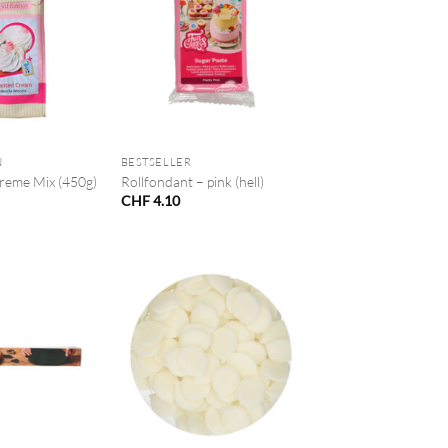
+
N
BESTSELLER
reme Mix (450g)
Rollfondant – pink (hell)
CHF
4.10
+