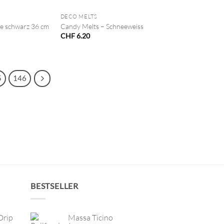
DECO MELTS
e schwarz 36 cm
Candy Melts – Schneeweiss
CHF
6.20
5
146
BESTSELLER
Drip
Massa Ticino