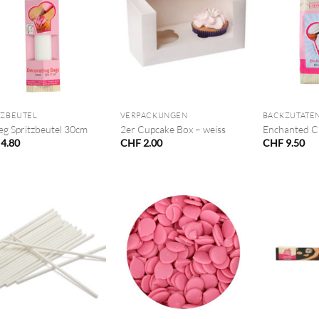
+
+
TZBEUTEL
VERPACKUNGEN
BACKZUTATE
eg Spritzbeutel 30cm
2er Cupcake Box – weiss
Enchanted C
4.80
CHF
2.00
CHF
9.50
+
+