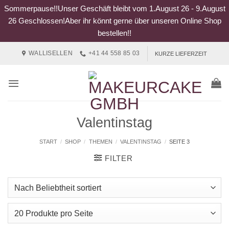
Sommerpause!!Unser Geschäft bleibt vom 1.August 26 - 9.August
26 Geschlossen!Aber ihr könnt gerne über unseren Online Shop
bestellen!!
Zum
WALLISELLEN
+41 44 558 85 03
KURZE LIEFERZEIT
Inhalt
springen
Valentinstag
START
/
SHOP
/
THEMEN
/
VALENTINSTAG
/
SEITE 3
FILTER