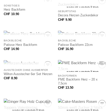
NICHT VORRÄTIG
SONSTIGES
NICHT VORRÄTIG
Herz Backform
GEBURTSTAG
CHF
10.90
Decora Herzen Zuckerdekor
CHF
9.90
NICHT VORRÄTIG
NICHT VORRÄTIG
BACKBLECHE
BACKBLECHE
Patisse Herz Backform
Patisse Backform 22cm
CHF
14.90
CHF
16.90
NICHT VORRÄTIG
AUSSTECHER OHNE AUSWERFER
NICHT VORRÄTIG
Wilton Ausstecher 6er Set Herzen
BACKFORMEN
CHF
8.90
PME Backform Herz – 20 x
7,5cm
CHF
13.50