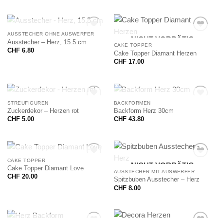
NICHT VORRÄTIG
AUSSTECHER OHNE AUSWERFER
NICHT VORRÄTIG
Ausstecher – Herz, 15.5 cm
CAKE TOPPER
CHF
6.80
Cake Topper Diamant Herzen
CHF
17.00
NICHT VORRÄTIG
NICHT VORRÄTIG
STREUFIGUREN
BACKFORMEN
Zuckerdekor – Herzen rot
Backform Herz 30cm
CHF
5.00
CHF
43.80
NICHT VORRÄTIG
CAKE TOPPER
NICHT VORRÄTIG
Cake Topper Diamant Love
AUSSTECHER MIT AUSWERFER
CHF
20.00
Spitzbuben Ausstecher – Herz
CHF
8.00