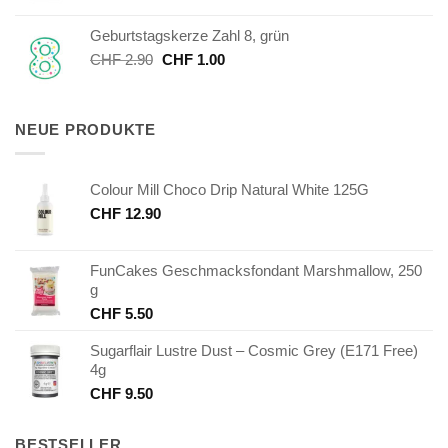
war:
ist:
Geburtstagskerze Zahl 8, grün
CHF 7.50
CHF 3.75.
Ursprünglicher
Aktueller
CHF
2.90
CHF
1.00
Preis
Preis
war:
ist:
CHF 2.90
CHF 1.00.
NEUE PRODUKTE
Colour Mill Choco Drip Natural White 125G
CHF
12.90
FunCakes Geschmacksfondant Marshmallow, 250
g
CHF
5.50
Sugarflair Lustre Dust – Cosmic Grey (E171 Free)
4g
CHF
9.50
BESTSELLER