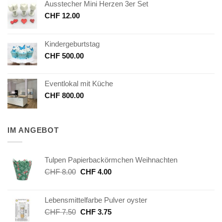
Ausstecher Mini Herzen 3er Set
CHF
12.00
Kindergeburtstag
CHF
500.00
Eventlokal mit Küche
CHF
800.00
IM ANGEBOT
Tulpen Papierbackörmchen Weihnachten
Ursprünglicher
Aktueller
CHF
8.00
CHF
4.00
Preis
Preis
war:
ist:
Lebensmittelfarbe Pulver oyster
CHF 8.00
CHF 4.00.
Ursprünglicher
Aktueller
CHF
7.50
CHF
3.75
Preis
Preis