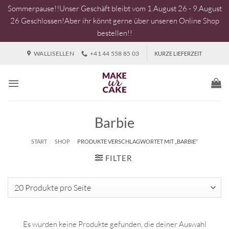
Sommerpause!!Unser Geschäft bleibt vom 1.August 26 - 9.August
26 Geschlossen!Aber ihr könnt gerne über unseren Online Shop
bestellen!!
Zum
WALLISELLEN
+41 44 558 85 03
KURZE LIEFERZEIT
Inhalt
springen
Barbie
START
/
SHOP
/
PRODUKTE VERSCHLAGWORTET MIT „BARBIE“
FILTER
Es wurden keine Produkte gefunden, die deiner Auswahl