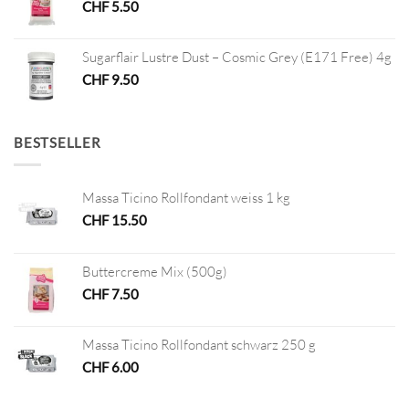
CHF
5.50
Sugarflair Lustre Dust – Cosmic Grey (E171 Free) 4g
CHF
9.50
BESTSELLER
Massa Ticino Rollfondant weiss 1 kg
CHF
15.50
Buttercreme Mix (500g)
CHF
7.50
Massa Ticino Rollfondant schwarz 250 g
CHF
6.00