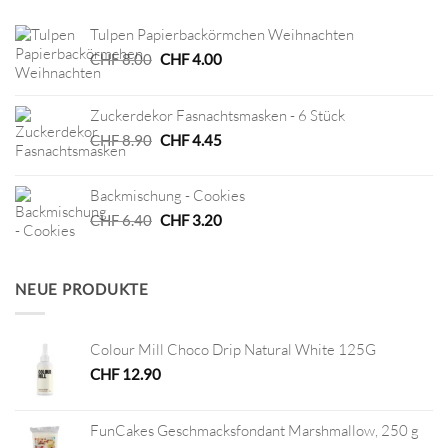
Tulpen Papierbackörmchen Weihnachten
Ursprünglicher
Aktueller
CHF
8.00
CHF
4.00
Preis
Preis
war:
ist:
Zuckerdekor Fasnachtsmasken - 6 Stück
CHF 8.00
CHF 4.00.
Ursprünglicher
Aktueller
CHF
8.90
CHF
4.45
Preis
Preis
war:
ist:
Backmischung - Cookies
CHF 8.90
CHF 4.45.
Ursprünglicher
Aktueller
CHF
6.40
CHF
3.20
Preis
Preis
war:
ist:
CHF 6.40
CHF 3.20.
NEUE PRODUKTE
Colour Mill Choco Drip Natural White 125G
CHF
12.90
FunCakes Geschmacksfondant Marshmallow, 250 g