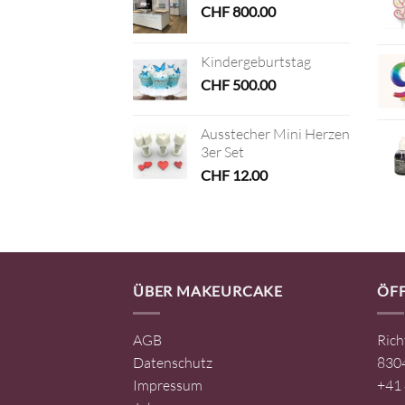
CHF
800.00
Kindergeburtstag
CHF
500.00
Ausstecher Mini Herzen
3er Set
CHF
12.00
ÜBER MAKEURCAKE
ÖF
AGB
Rich
Datenschutz
8304
Impressum
+41 