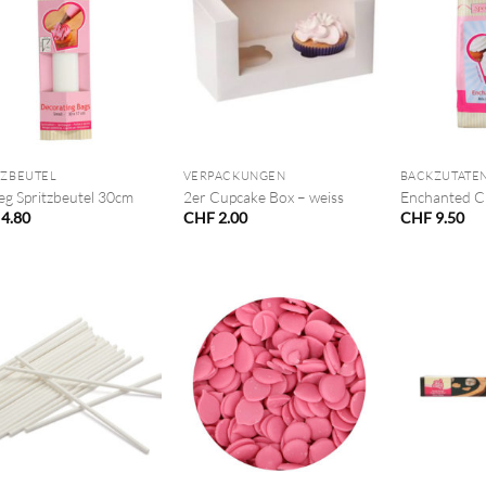
+
+
TZBEUTEL
VERPACKUNGEN
BACKZUTATE
eg Spritzbeutel 30cm
2er Cupcake Box – weiss
Enchanted C
4.80
CHF
2.00
CHF
9.50
+
+