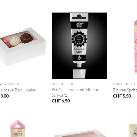
+
+
PACKUNGEN
BESTSELLER
SPRITZBEUTE
ProGel Lebensmittelfarbe
Cupcake Box – weiss
Einweg Sprit
Schwarz
3.00
CHF
5.50
CHF
6.50