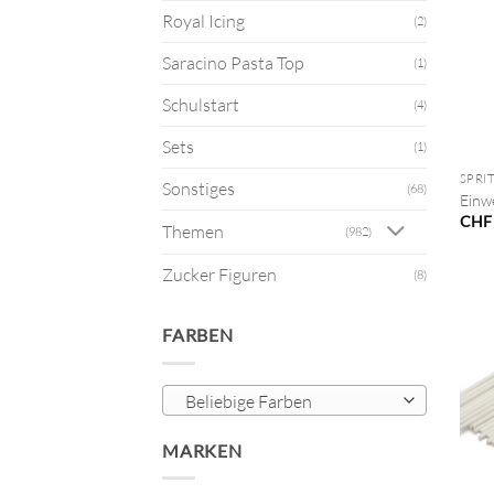
Royal Icing
(2)
Saracino Pasta Top
(1)
Schulstart
(4)
+
Sets
(1)
SPRI
Sonstiges
(68)
Einw
CHF
Themen
(982)
Zucker Figuren
(8)
FARBEN
Beliebige Farben
MARKEN
+