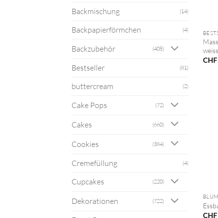
Backmischung
(14)
+
Backpapierförmchen
(4)
BEST
Mass
Backzubehör
(405)
weiss
CHF
Bestseller
(81)
buttercream
(2)
Cake Pops
(72)
Cakes
(660)
Cookies
(384)
Cremefüllung
(4)
+
Cupcakes
(220)
BLUM
Dekorationen
(722)
Essb
CHF