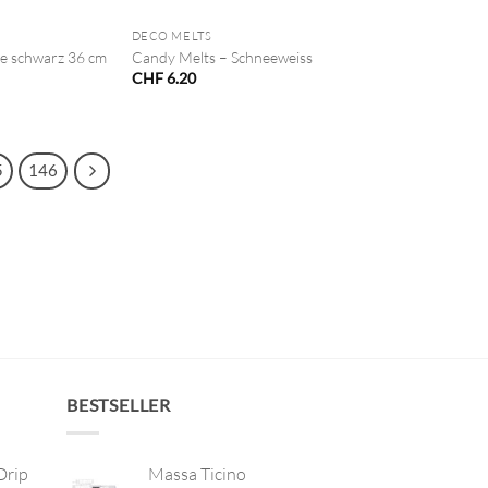
DECO MELTS
e schwarz 36 cm
Candy Melts – Schneeweiss
CHF
6.20
5
146
BESTSELLER
Drip
Massa Ticino