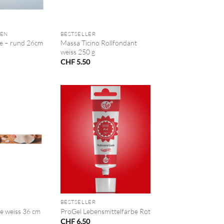
+
TEN
BESTSELLER
e – rund 26cm
Massa Ticino Rollfondant
weiss 250 g
CHF
5.50
+
BESTSELLER
e weiss 36 cm
ProGel Lebensmittelfarbe Rot
CHF
6.50