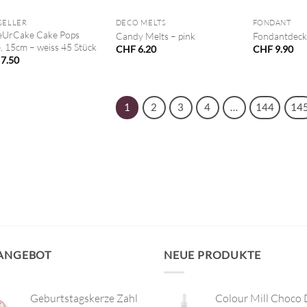
SELLER
DECO MELTS
FONDANT
UrCake Cake Pops
Candy Melts – pink
Fondantdeck
e, 15cm – weiss 45 Stück
CHF
6.20
CHF
9.90
7.50
1
2
3
4
…
144
14
 ANGEBOT
NEUE PRODUKTE
Geburtstagskerze Zahl
Colour Mill Choco 