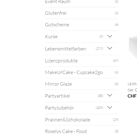
Event Raum
(1)
Glutenfrei
(1)
Gutscheine
(4)
Kurse
(9)
Lebensmittelfarben
(277)
Lizenzprodukte
(47)
MakeUrCake - Cupcake2go
(6)
+
Mirror Glaze
(8)
VER
6er 
Partyartikel
CHF
(30)
Partyzubehör
(109)
Pralinen&Schokolade
(29)
Roselys Cake - Food
(3)