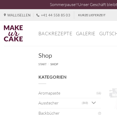
Sommerpause!!Unser Geschäft bleibt 
Zum
WALLISELLEN
+41 44 558 85 03
KURZE LIEFERZEIT
Inhalt
springen
BACKREZEPTE
GALERIE
GUTSC
Shop
START
/
SHOP
KATEGORIEN
Aromapaste
(11)
Ausstecher
(383)
Backbücher
(2)