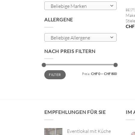
Beliebige Marken
BEST
Make
ALLERGENE
Stiel
CHF
Beliebige Allergene
NACH PREIS FILTERN
Min.
Max.
Preis:
CHF 0
—
CHF 800
FILTER
Preis
Preis
EMPFEHLUNGEN FÜR SIE
IM
Eventlokal mit Küche