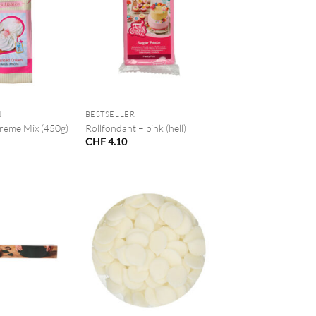
+
N
BESTSELLER
reme Mix (450g)
Rollfondant – pink (hell)
CHF
4.10
+