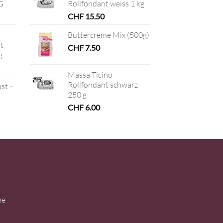
G
Rollfondant weiss 1 kg
CHF
15.50
Buttercreme Mix (500g)
t
CHF
7.50
g
Massa Ticino
Rollfondant schwarz
ust –
250 g
CHF
6.00
ne