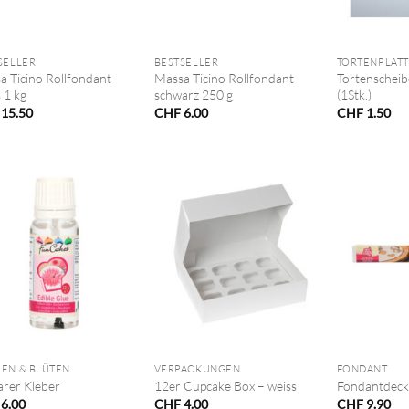
+
+
SELLER
BESTSELLER
TORTENPLAT
a Ticino Rollfondant
Massa Ticino Rollfondant
Tortenscheib
 1 kg
schwarz 250 g
(1Stk.)
15.50
CHF
6.00
CHF
1.50
+
+
EN & BLÜTEN
VERPACKUNGEN
FONDANT
arer Kleber
12er Cupcake Box – weiss
Fondantdeck
6.00
CHF
4.00
CHF
9.90