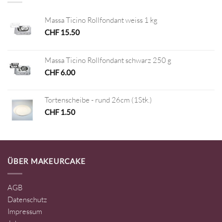
Massa Ticino Rollfondant weiss 1 kg
CHF
15.50
Massa Ticino Rollfondant schwarz 250 g
CHF
6.00
Tortenscheibe - rund 26cm (1Stk.)
CHF
1.50
ÜBER MAKEURCAKE
AGB
Datenschutz
Impressum