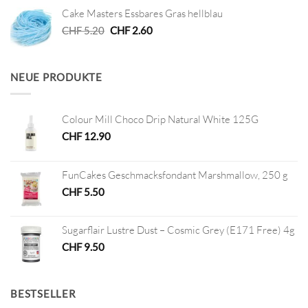
war:
ist:
Cake Masters Essbares Gras hellblau
CHF 2.90
CHF 1.00.
Ursprünglicher
Aktueller
CHF
5.20
CHF
2.60
Preis
Preis
war:
ist:
CHF 5.20
CHF 2.60.
NEUE PRODUKTE
Colour Mill Choco Drip Natural White 125G
CHF
12.90
FunCakes Geschmacksfondant Marshmallow, 250 g
CHF
5.50
Sugarflair Lustre Dust – Cosmic Grey (E171 Free) 4g
CHF
9.50
BESTSELLER