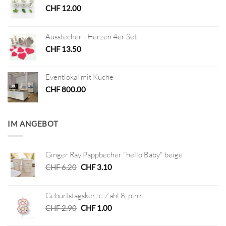
CHF
12.00
Ausstecher - Herzen 4er Set
CHF
13.50
Eventlokal mit Küche
CHF
800.00
IM ANGEBOT
Ginger Ray Pappbecher "hello Baby" beige
Ursprünglicher
Aktueller
CHF
6.20
CHF
3.10
Preis
Preis
war:
ist:
Geburtstagskerze Zahl 8, pink
CHF 6.20
CHF 3.10.
Ursprünglicher
Aktueller
CHF
2.90
CHF
1.00
Preis
Preis