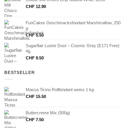
CHF
12.90
FunCakes Geschmacksfondant Marshmallow, 250
g
CHF
5.50
Sugarflair Lustre Dust – Cosmic Grey (E171 Free)
4g
CHF
9.50
BESTSELLER
Massa Ticino Rollfondant weiss 1 kg
CHF
15.50
Buttercreme Mix (500g)
CHF
7.50