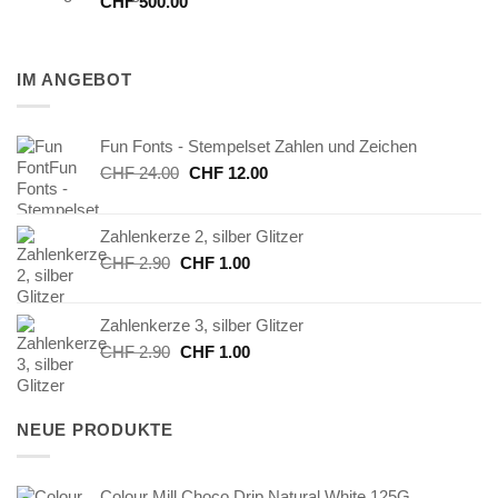
CHF
500.00
IM ANGEBOT
Fun Fonts - Stempelset Zahlen und Zeichen
Ursprünglicher
Aktueller
CHF
24.00
CHF
12.00
Preis
Preis
war:
ist:
Zahlenkerze 2, silber Glitzer
CHF 24.00
CHF 12.00.
Ursprünglicher
Aktueller
CHF
2.90
CHF
1.00
Preis
Preis
war:
ist:
Zahlenkerze 3, silber Glitzer
CHF 2.90
CHF 1.00.
Ursprünglicher
Aktueller
CHF
2.90
CHF
1.00
Preis
Preis
war:
ist:
CHF 2.90
CHF 1.00.
NEUE PRODUKTE
Colour Mill Choco Drip Natural White 125G