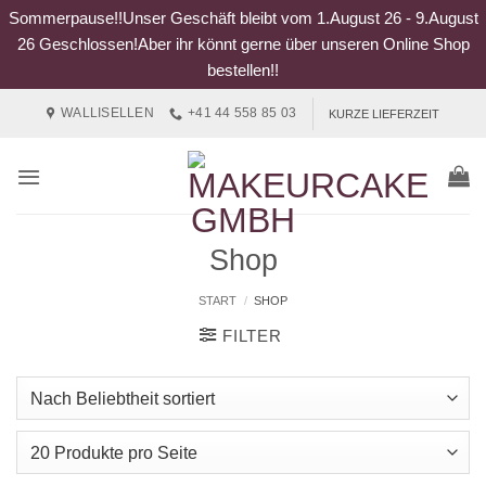
Sommerpause!!Unser Geschäft bleibt vom 1.August 26 - 9.August
26 Geschlossen!Aber ihr könnt gerne über unseren Online Shop
bestellen!!
Zum
WALLISELLEN
+41 44 558 85 03
KURZE LIEFERZEIT
Inhalt
springen
Shop
START
/
SHOP
FILTER