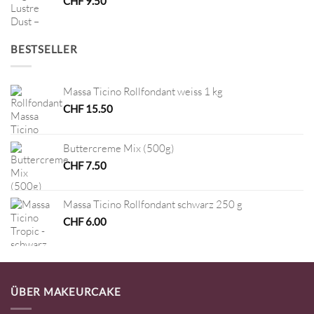
CHF
9.50
BESTSELLER
Massa Ticino Rollfondant weiss 1 kg
CHF
15.50
Buttercreme Mix (500g)
CHF
7.50
Massa Ticino Rollfondant schwarz 250 g
CHF
6.00
ÜBER MAKEURCAKE