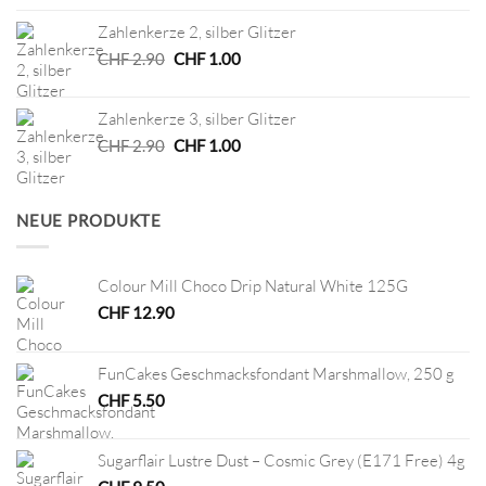
war:
ist:
Zahlenkerze 2, silber Glitzer
CHF 24.00
CHF 12.00.
Ursprünglicher
Aktueller
CHF
2.90
CHF
1.00
Preis
Preis
war:
ist:
Zahlenkerze 3, silber Glitzer
CHF 2.90
CHF 1.00.
Ursprünglicher
Aktueller
CHF
2.90
CHF
1.00
Preis
Preis
war:
ist:
CHF 2.90
CHF 1.00.
NEUE PRODUKTE
Colour Mill Choco Drip Natural White 125G
CHF
12.90
FunCakes Geschmacksfondant Marshmallow, 250 g
CHF
5.50
Sugarflair Lustre Dust – Cosmic Grey (E171 Free) 4g