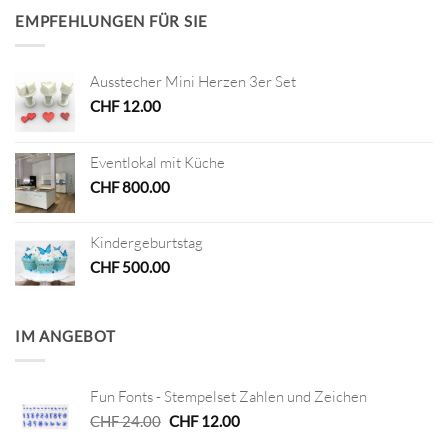
EMPFEHLUNGEN FÜR SIE
Ausstecher Mini Herzen 3er Set
CHF
12.00
Eventlokal mit Küche
CHF
800.00
Kindergeburtstag
CHF
500.00
IM ANGEBOT
Fun Fonts - Stempelset Zahlen und Zeichen
Ursprünglicher
Aktueller
CHF
24.00
CHF
12.00
Preis
Preis