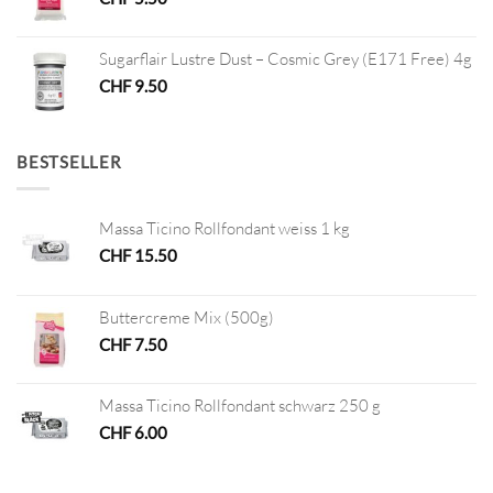
Sugarflair Lustre Dust – Cosmic Grey (E171 Free) 4g
CHF
9.50
BESTSELLER
Massa Ticino Rollfondant weiss 1 kg
CHF
15.50
Buttercreme Mix (500g)
CHF
7.50
Massa Ticino Rollfondant schwarz 250 g
CHF
6.00