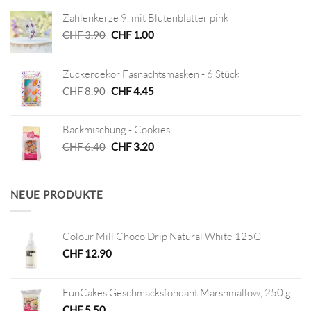
Zahlenkerze 9, mit Blütenblätter pink
Ursprünglicher
Aktueller
CHF
3.90
CHF
1.00
Preis
Preis
war:
ist:
Zuckerdekor Fasnachtsmasken - 6 Stück
CHF 3.90
CHF 1.00.
Ursprünglicher
Aktueller
CHF
8.90
CHF
4.45
Preis
Preis
war:
ist:
Backmischung - Cookies
CHF 8.90
CHF 4.45.
Ursprünglicher
Aktueller
CHF
6.40
CHF
3.20
Preis
Preis
war:
ist:
CHF 6.40
CHF 3.20.
NEUE PRODUKTE
Colour Mill Choco Drip Natural White 125G
CHF
12.90
FunCakes Geschmacksfondant Marshmallow, 250 g
CHF
5.50