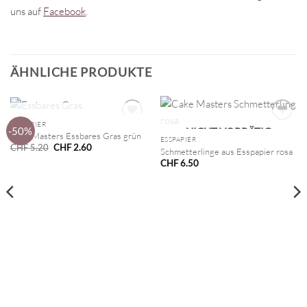
uns auf
Facebook
.
ÄHNLICHE PRODUKTE
NICHT VORRÄTIG
ESSPAPIER
-50%
NICHT VORRÄTIG
Cake Masters Essbares Gras grün
ESSPAPIER
Ursprünglicher
Aktueller
CHF
5.20
CHF
2.60
Schmetterlinge aus Esspapier rosa
Preis
Preis
CHF
6.50
war:
ist:
CHF 5.20
CHF 2.60.