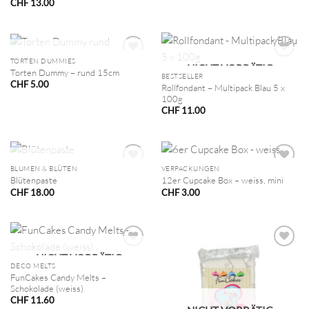
CHF
13.00
NICHT VORRÄTIG
TORTEN DUMMIES
NICHT VORRÄTIG
Torten Dummy – rund 15cm
BESTSELLER
CHF
5.00
Rollfondant – Multipack Blau 5 x
100g
CHF
11.00
NICHT VORRÄTIG
BLUMEN & BLÜTEN
VERPACKUNGEN
Blütenpaste
12er Cupcake Box – weiss, mini
CHF
18.00
CHF
3.00
NICHT VORRÄTIG
DECO MELTS
FunCakes Candy Melts –
Schokolade (weiss)
CHF
11.60