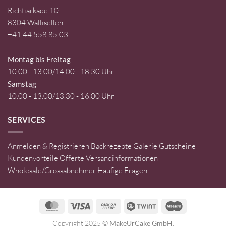
Richtiarkade 10
8304 Wallisellen
+41 44 558 85 03
Montag bis Freitag
10.00 - 13.00/14.00 - 18.30 Uhr
Samstag
10.00 - 13.00/13.30 - 16.00 Uhr
SERVICES
Anmelden & Registrieren
Backrezepte
Galerie
Gutscheine
Kundenvorteile
Offerte
Versandinformationen
Wholesale/Grossabnehmer
Häufige Fragen
MasterCard
Visa
Cash
Twint
Maestro
on
Copyright 2025 ©
MakeUrCake GmbH
.