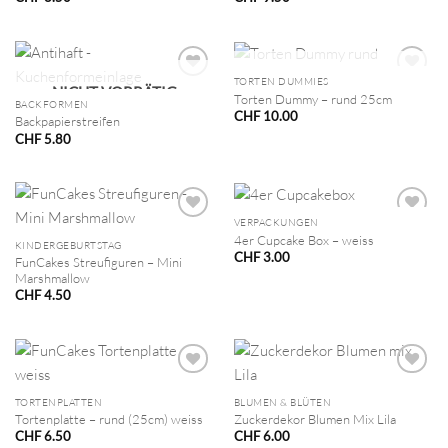
NICHT VORRÄTIG
TORTEN DUMMIES
NICHT VORRÄTIG
Torten Dummy – rund 25cm
BACKFORMEN
CHF
10.00
Backpapierstreifen
CHF
5.80
VERPACKUNGEN
4er Cupcake Box – weiss
KINDERGEBURTSTAG
CHF
3.00
FunCakes Streufiguren – Mini
Marshmallow
CHF
4.50
TORTENPLATTEN
BLUMEN & BLÜTEN
Tortenplatte – rund (25cm) weiss
Zuckerdekor Blumen Mix Lila
CHF
6.50
CHF
6.00