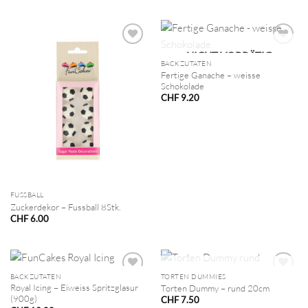
NICHT VORRÄTIG
BACKZUTATEN
Fertige Ganache – weisse
Schokolade
CHF
9.20
FUSSBALL
Zuckerdekor – Fussball 8Stk.
CHF
6.00
NICHT VORRÄTIG
BACKZUTATEN
TORTEN DUMMIES
Royal Icing – Eiweiss Spritzglasur
Torten Dummy – rund 20cm
(900g)
CHF
7.50