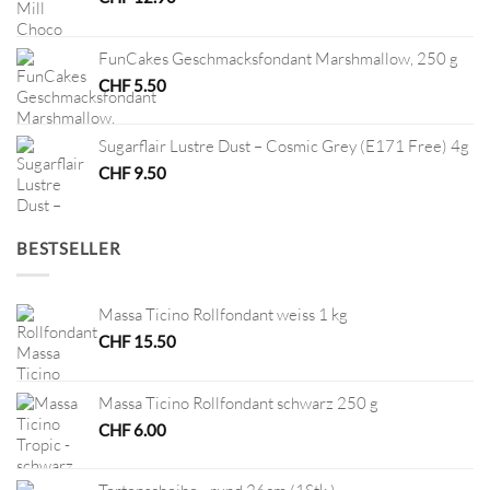
FunCakes Geschmacksfondant Marshmallow, 250 g
CHF
5.50
Sugarflair Lustre Dust – Cosmic Grey (E171 Free) 4g
CHF
9.50
BESTSELLER
Massa Ticino Rollfondant weiss 1 kg
CHF
15.50
Massa Ticino Rollfondant schwarz 250 g
CHF
6.00