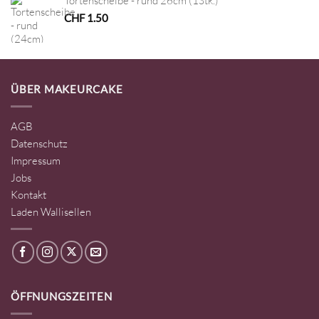
Tortenscheibe - rund 26cm (1Stk.)
CHF
1.50
ÜBER MAKEURCAKE
AGB
Datenschutz
Impressum
Jobs
Kontakt
Laden Wallisellen
ÖFFNUNGSZEITEN