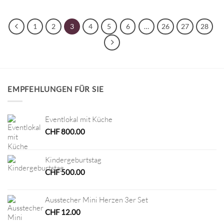
1
2
3
4
5
6
…
26
27
28
EMPFEHLUNGEN FÜR SIE
Eventlokal mit Küche
CHF
800.00
Kindergeburtstag
CHF
500.00
Ausstecher Mini Herzen 3er Set
CHF
12.00