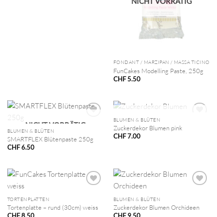
NICHT VORRÄTIG
FONDANT / MARZIPAN / MASSA TICINO
FunCakes Modelling Paste, 250g
CHF
5.50
NICHT VORRÄTIG
BLUMEN & BLÜTEN
NICHT VORRÄTIG
Zuckerdekor Blumen pink
BLUMEN & BLÜTEN
CHF
7.00
SMARTFLEX Blütenpaste 250g
CHF
6.50
TORTENPLATTEN
BLUMEN & BLÜTEN
Tortenplatte – rund (30cm) weiss
Zuckerdekor Blumen Orchideen
CHF
8.50
CHF
9.50