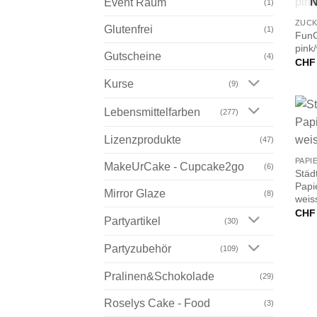
N
Event Raum
(1)
ZUC
Glutenfrei
(1)
FunC
pink
Gutscheine
(4)
CHF
Kurse
(9)
Lebensmittelfarben
(277)
+
Lizenzprodukte
(47)
PAP
MakeUrCake - Cupcake2go
(6)
Städ
Papi
Mirror Glaze
(8)
weis
CHF
Partyartikel
(30)
Partyzubehör
(109)
Pralinen&Schokolade
(29)
Roselys Cake - Food
(3)