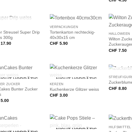
CHF
4.50
+
+
ICHT VORRÄTIG
VERPACKUNGEN
r Streusel Super Drip
Tortenkarton rechteckig-
HALLOWEEN
s 300g
40x30x15 cm
Wilton Zuck
17.90
CHF
5.90
Zuckeraugen
CHF
7.50
+
+
NICHT
STREUFIGUR
ICHT VORRÄTIG
NICHT VORRÄTIG
Zuckerblume
ER ZUCKER
KERZEN
CHF
8.80
akes Bunter Zucker
Kuchenkerze Glitzer weiss
s
CHF
3.00
5.00
+
+
HILFSMITTEL
NICHT VORRÄTIG