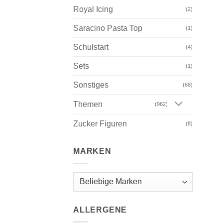
Royal Icing
(2)
Saracino Pasta Top
(1)
Schulstart
(4)
Sets
(1)
Sonstiges
(68)
Themen
(982)
Zucker Figuren
(8)
MARKEN
ALLERGENE