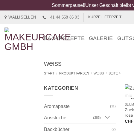
Sommerpause!!Unser Geschäft bleibt v
Zum
WALLISELLEN
+41 44 558 85 03
KURZE LIEFERZEIT
Inhalt
springen
BACKREZEPTE
GALERIE
GUTS
weiss
START
/
PRODUKT FARBEN
/
WEISS
/
SEITE 4
KATEGORIEN
+
N
BLUM
Aromapaste
(11)
Zuck
rosa
Ausstecher
(383)
CHF
Backbücher
(2)