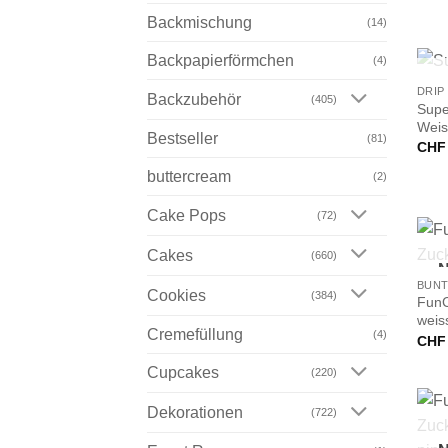
Backmischung
(14)
+
Backpapierförmchen
(4)
N
DRIP
Backzubehör
(405)
Supe
Weis
Bestseller
(81)
CHF
buttercream
(2)
Cake Pops
(72)
+
Cakes
(660)
N
BUNT
Cookies
(384)
FunC
weis
Cremefüllung
(4)
CHF
Cupcakes
(220)
Dekorationen
(722)
+