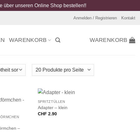
 über unseren Online Shop bestellen!!
Anmelden / Registrieren
Kontakt
EN
WARENKORB
WARENKORB
+
SPRITZTÜLLEN
Adapter – klein
CHF
2.90
FÖRMCHEN
örmchen –