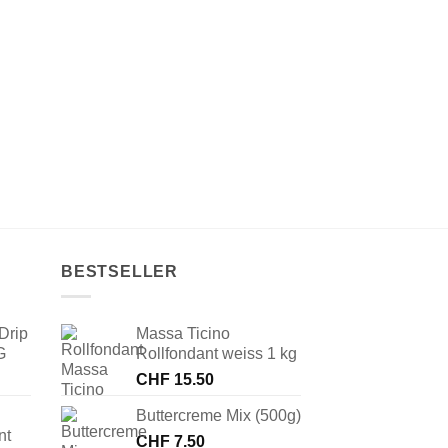
BESTSELLER
Drip
Massa Ticino
G
Rollfondant weiss 1 kg
CHF
15.50
Buttercreme Mix (500g)
nt
CHF
7.50