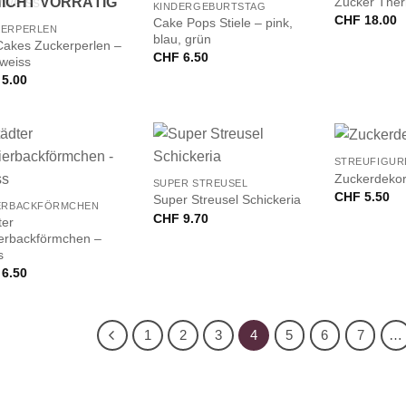
Zucker The
ICHT VORRÄTIG
KINDERGEBURTSTAG
CHF
18.00
Cake Pops Stiele – pink,
KERPERLEN
blau, grün
akes Zuckerperlen –
CHF
6.50
/weiss
5.00
+
+
STREUFIGUR
Zuckerdekor
SUPER STREUSEL
CHF
5.50
Super Streusel Schickeria
IERBACKFÖRMCHEN
CHF
9.70
ter
erbackförmchen –
s
6.50
1
2
3
4
5
6
7
…