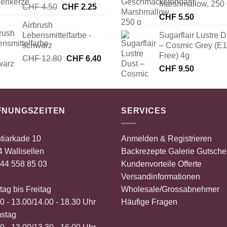
Marshmallow, 250
Ursprünglicher
Aktueller
CHF
4.50
CHF
2.25
Preis
Preis
CHF
5.50
Airbrush
war:
ist:
Lebensmittelfarbe -
Sugarflair Lustre D
CHF 4.50
CHF 2.25.
schwarz
– Cosmic Grey (E
Free) 4g
Ursprünglicher
Aktueller
CHF
12.80
CHF
6.40
Preis
Preis
CHF
9.50
war:
ist:
CHF 12.80
CHF 6.40.
FNUNGSZEITEN
SERVICES
tiarkade 10
Anmelden & Registrieren
 Wallisellen
Backrezepte
Galerie
Gutsche
44 558 85 03
Kundenvorteile
Offerte
Versandinformationen
ag bis Freitag
Wholesale/Grossabnehmer
0 - 13.00/14.00 - 18.30 Uhr
Häufige Fragen
stag