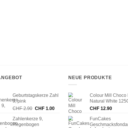
 ANGEBOT
NEUE PRODUKTE
Geburtstagskerze Zahl
Colour Mill Choco 
9, pink
Natural White 125
Ursprünglicher
Aktueller
CHF
2.90
CHF
1.00
CHF
12.90
Preis
Preis
Zahlenkerze 9,
FunCakes
war:
ist:
Regenbogen
Geschmacksfonda
CHF 2.90
CHF 1.00.