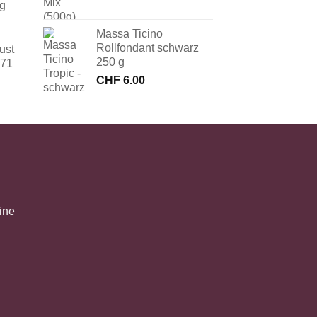
 g
Massa Ticino
Rollfondant schwarz
ust
250 g
171
CHF
6.00
ine