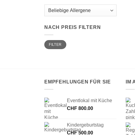
NACH PREIS FILTERN
Min.
Max.
FILTER
Preis
Preis
EMPFEHLUNGEN FÜR SIE
IM
Eventlokal mit Küche
CHF
800.00
Kindergeburtstag
CHF
500.00