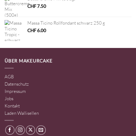
CHF
7.50
Massa Ticino Rollfondant schwarz 250 g
CHF
6.00
ÜBER MAKEURCAKE
AGB
Datenschutz
Impressum
Jobs
Kontakt
Laden Wallisellen