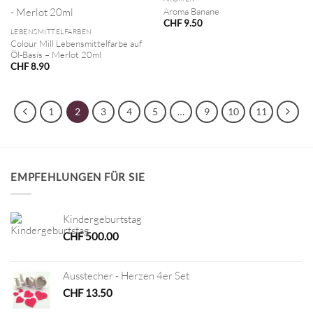
Aroma Banane
CHF
9.50
LEBENSMITTELFARBEN
Colour Mill Lebensmittelfarbe auf
Öl-Basis – Merlot 20ml
CHF
8.90
1
2
3
4
5
…
9
10
11
EMPFEHLUNGEN FÜR SIE
Kindergeburtstag
CHF
500.00
Ausstecher - Herzen 4er Set
CHF
13.50