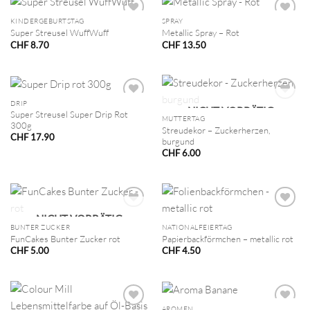
KINDERGEBURTSTAG
SPRAY
Super Streusel WuffWuff
Metallic Spray – Rot
CHF
8.70
CHF
13.50
DRIP
NICHT VORRÄTIG
Super Streusel Super Drip Rot
MUTTERTAG
300g
Streudekor – Zuckerherzen,
CHF
17.90
burgund
CHF
6.00
NICHT VORRÄTIG
BUNTER ZUCKER
NATIONALFEIERTAG
FunCakes Bunter Zucker rot
Papierbackförmchen – metallic rot
CHF
5.00
CHF
4.50
AROMEN