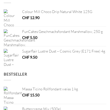
Colour Mill Choco Drip Natural White 125G
CHF
12.90
FunCakes Geschmacksfondant Marshmallow, 250 g
CHF
5.50
Sugarflair Lustre Dust – Cosmic Grey (E171 Free) 4g
CHF
9.50
BESTSELLER
Massa Ticino Rollfondant weiss 1 kg
CHF
15.50
Buttercreme Mix (500g)