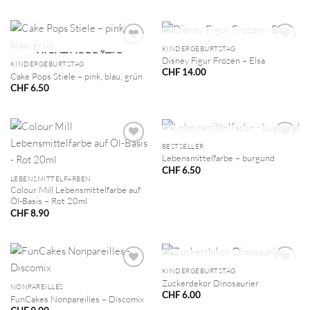
NICHT VORRÄTIG
KINDERGEBURTSTAG
NICHT VORRÄTIG
Disney Figur Frozen – Elsa
KINDERGEBURTSTAG
CHF
14.00
Cake Pops Stiele – pink, blau, grün
CHF
6.50
NICHT VORRÄTIG
BESTSELLER
Lebensmittelfarbe – burgund
CHF
6.50
LEBENSMITTELFARBEN
Colour Mill Lebensmittelfarbe auf
Öl-Basis – Rot 20ml
CHF
8.90
NICHT VORRÄTIG
KINDERGEBURTSTAG
Zuckerdekor Dinosaurier
NONPAREILLES
CHF
6.00
FunCakes Nonpareilles – Discomix