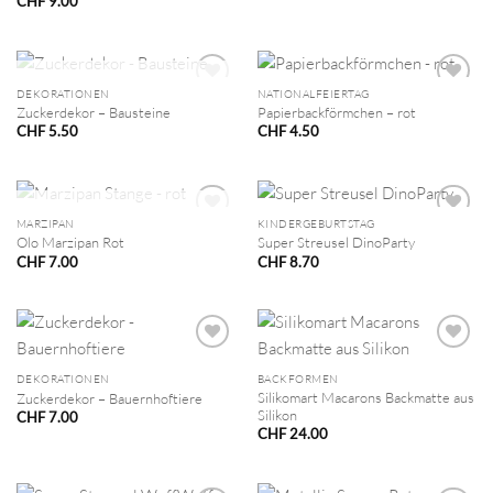
CHF
9.00
NICHT VORRÄTIG
DEKORATIONEN
NATIONALFEIERTAG
Zuckerdekor – Bausteine
Papierbackförmchen – rot
CHF
5.50
CHF
4.50
NICHT VORRÄTIG
MARZIPAN
KINDERGEBURTSTAG
Olo Marzipan Rot
Super Streusel DinoParty
CHF
7.00
CHF
8.70
DEKORATIONEN
BACKFORMEN
Silikomart Macarons Backmatte aus
Zuckerdekor – Bauernhoftiere
Silikon
CHF
7.00
CHF
24.00