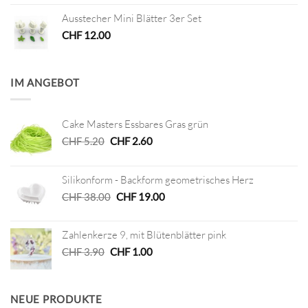
Ausstecher Mini Blätter 3er Set
CHF
12.00
IM ANGEBOT
Cake Masters Essbares Gras grün
Ursprünglicher
Aktueller
CHF
5.20
CHF
2.60
Preis
Preis
war:
ist:
Silikonform - Backform geometrisches Herz
CHF 5.20
CHF 2.60.
Ursprünglicher
Aktueller
CHF
38.00
CHF
19.00
Preis
Preis
war:
ist:
Zahlenkerze 9, mit Blütenblätter pink
CHF 38.00
CHF 19.00.
Ursprünglicher
Aktueller
CHF
3.90
CHF
1.00
Preis
Preis
war:
ist:
CHF 3.90
CHF 1.00.
NEUE PRODUKTE